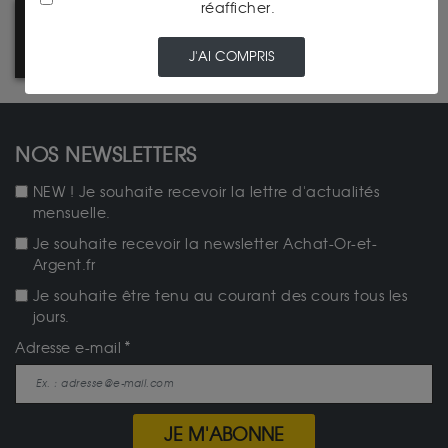
réafficher.
PRIX DE RACHAT 100%
GARANTIS
J'AI COMPRIS
NOS NEWSLETTERS
NEW ! Je souhaite recevoir la lettre d'actualités
mensuelle.
Je souhaite recevoir la newsletter Achat-Or-et-
Argent.fr
Je souhaite être tenu au courant des cours tous les
jours.
Adresse e-mail
JE M'ABONNE