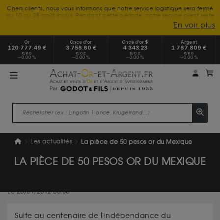
Chers clients, nous vous informons que notre service logistique sera fermé
du 10 au 28 août inclus. Pendant cette période, notre service client reste
à votre disposition tout l'été. Vous pouvez nous joindre du lundi au
En voir plus
vendredi, de 9h30 à 18h, pour toute demande d'information.
Nous vous remercions de votre compréhension et vous souhaitons un
Or
Once d’or
Once d’or $
Argent
excellent été.
120 777.49 €
3 756.60 €
4 343.23
1 767.809 €
€/KG
€/OZ
$/OZ
€/KG
0.00 %
0.00 %
0.00 %
0.00 %
Mon 
m
Les actualités
La pièce de 50 pesos or du Mexique
LA PIÈCE DE 50 PESOS OR DU MEXIQUE
Le 25/01/2012 00:00
Suite au centenaire de l'indépendance du