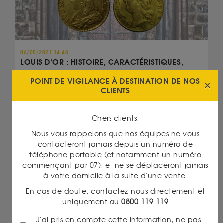
06/05/2021 14:48
LOUIS D'OR : HISTOIRE, CARACTÉRISTIQUES,
VALEUR ET PRIX
POINT DE VIGILANCE À DESTINATION DE NOS
Bien que dans le langage courant le terme de
CLIENTS
Louis d'or fasse référence à l'ensemble des
pièces...
Chers clients,
Lire la suite
Nous vous rappelons que nos équipes ne vous
contacteront jamais depuis un numéro de
téléphone portable (et notamment un numéro
On en parle...
commençant par 07), et ne se déplaceront jamais
20 Francs Napoléon
à votre domicile à la suite d'une vente.
En cas de doute, contactez-nous directement et
uniquement au
0800 119 119
J'ai pris en compte cette information, ne pas