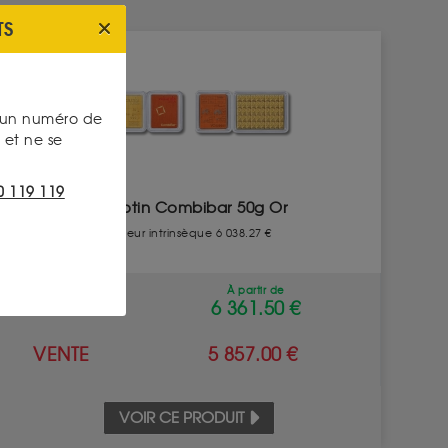
TS
s un numéro de
et ne se
0 119 119
Lingotin Combibar 50g Or
Valeur intrinsèque 6 038.27 €
À partir de
ACHAT
6 361.50 €
VENTE
5 857.00 €
VOIR CE PRODUIT