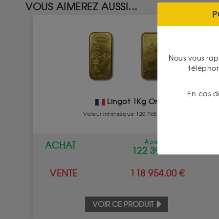
VOUS AIMEREZ AUSSI...
P
Nous vous rap
télépho
En cas d
Lingot 1Kg Or
Valeur intrinsèque 120 765.42 €
À partir de
ACHAT
122 393.00 €
VENTE
118 954.00 €
VOIR CE PRODUIT