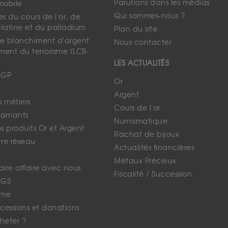
Parutions dans les médias
mobile
Qui sommes-nous ?
s du cours de l'or, de
platine et du palladium
Plan du site
 le blanchiment d'argent
Nous contacter
ment du terrorisme (LCB-
LES ACTUALITÉS
CGP
Or
Argent
s métiers
Cours de l'or
iamants
Numismatique
 produits Or et Argent
Rachat de bijoux
tre réseau
Actualités financières
Métaux Précieux
faire affaire avec nous
Fiscalité / Succession
CGS
ime
cessions et donations
eter ?