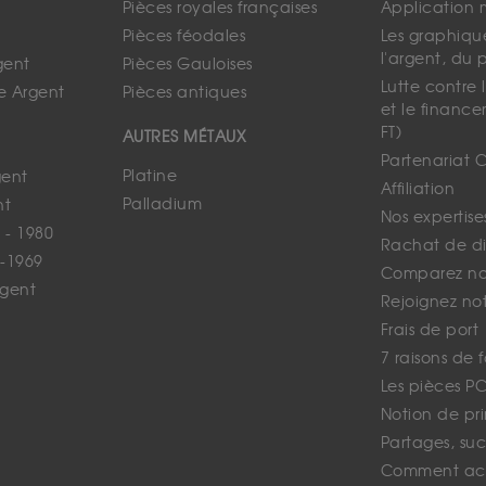
Pièces royales françaises
Application 
Pièces féodales
Les graphique
l'argent, du 
gent
Pièces Gauloises
Lutte contre
e Argent
Pièces antiques
et le finance
FT)
AUTRES MÉTAUX
Partenariat 
Platine
gent
Affiliation
Palladium
nt
Nos expertise
 - 1980
Rachat de d
-1969
Comparez nos
rgent
Rejoignez no
Frais de port
7 raisons de 
Les pièces P
Notion de pr
Partages, suc
Comment ach