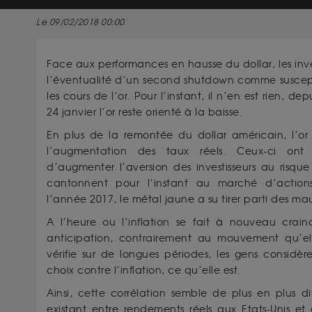
Le 09/02/2018 00:00
Face aux performances en hausse du dollar, les inve
l’éventualité d’un second shutdown comme suscep
les cours de l’or. Pour l’instant, il n’en est rien, de
24 janvier l’or reste orienté à la baisse.
En plus de la remontée du dollar américain, l’o
l’augmentation des taux réels. Ceux-ci on
d’augmenter l’aversion des investisseurs au risque
cantonnent pour l’instant au marché d’action
l’année 2017, le métal jaune a su tirer parti des m
A l’heure ou l’inflation se fait à nouveau crai
anticipation, contrairement au mouvement qu’ell
vérifie sur de longues périodes, les gens consid
choix contre l’inflation, ce qu’elle est.
Ainsi, cette corrélation semble de plus en plus di
existant entre rendements réels aux Etats-Unis et