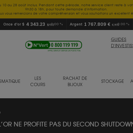
u 10 au 28 août inclus. Pendant cette période, notre service client reste à vo
9h30 à 18h, pour toute demande d'information.
us vous remercions de votre compréhension et vous souhaitons un excellent é
4 343.23
1 767.809 €
Once d’or $
0.00 %
Argent
0.00 %
$/OZ
€/KG
GUIDES
D'INVESTI
LES
RACHAT DE
SMATIQUE
STOCKAGE
A
COURS
BIJOUX
n
L’OR NE PROFITE PAS DU SECOND SHUTDOW