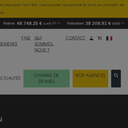
tre disposition tout l'été. Vous pouvez nous joindre du lundi au vendredi, de
té.
48 748.25 €
38 208.91 €
Platine
0.00 %
Palladium
0.00 %
€/KG
€/KG
Mon compte
monpanier
FAQ
QUI
CONTACT
SSEMENTS
SOMMES-
NOUS ?
CHANGE DE
NOS AGENCES
CTUALITÉS
DEVISES
N