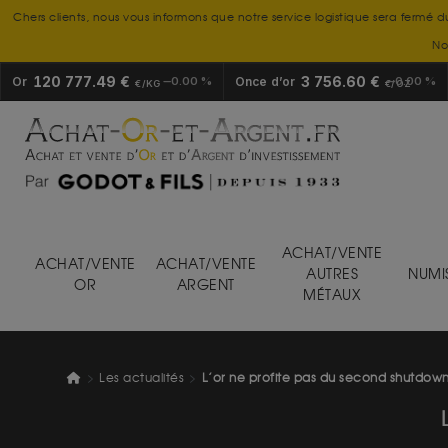
Chers clients, nous vous informons que notre service logistique sera fermé d
No
120 777.49 €
3 756.60 €
Or
0.00 %
Once d’or
0.00 %
€/KG
€/OZ
ACHAT/VENTE
ACHAT/VENTE
ACHAT/VENTE
AUTRES
NUMI
OR
ARGENT
MÉTAUX
Les actualités
L’or ne profite pas du second shutdow