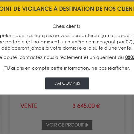
OINT DE VIGILANCE À DESTINATION DE NOS CLIEN
Chers clients,
pelons que nos équipes ne vous contacteront jamais depui
ne portable (et notamment un numéro commençant par 07), 
déplaceront jamais à votre domicile à la suite d'une vente.
e doute, contactez-nous directement et uniquement au
080
Krugerrand
J'ai pris en compte cette information, ne pas réafficher.
Valeur intrinsèque 3 757.85 €
J'AI COMPRIS
À partir de
ACHAT
3 877.00 €
VENTE
3 645.00 €
VOIR CE PRODUIT