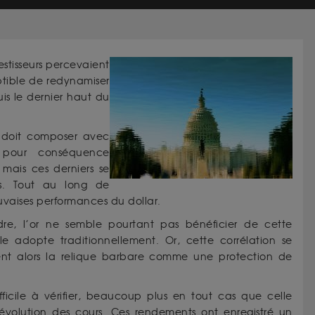
stisseurs percevaient
tible de redynamiser
puis le dernier haut du
r doit composer avec
t pour conséquence
 mais ces derniers se
s. Tout au long de
auvaises performances du dollar.
ndre, l’or ne semble pourtant pas bénéficier de cette
e adopte traditionnellement. Or, cette corrélation se
èrent alors la relique barbare comme une protection de
fficile à vérifier, beaucoup plus en tout cas que celle
 évolution des cours. Ces rendements ont enregistré un