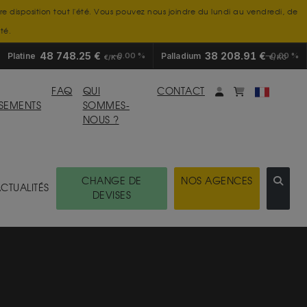
tre disposition tout l'été. Vous pouvez nous joindre du lundi au vendredi, de
té.
48 748.25 €
38 208.91 €
Platine
0.00 %
Palladium
0.00 %
€/KG
€/KG
Mon compte
monpanier
FAQ
QUI
CONTACT
SSEMENTS
SOMMES-
NOUS ?
CHANGE DE
NOS AGENCES
CTUALITÉS
DEVISES