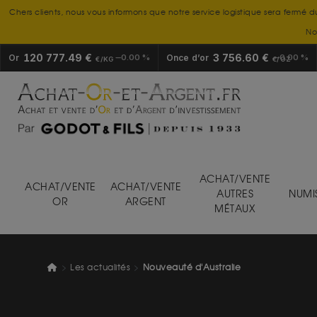
Chers clients, nous vous informons que notre service logistique sera fermé d
No
120 777.49 €
3 756.60 €
Or
0.00 %
Once d’or
0.00 %
€/KG
€/OZ
ACHAT/VENTE
ACHAT/VENTE
ACHAT/VENTE
AUTRES
NUMI
OR
ARGENT
MÉTAUX
Les actualités
Nouveauté d'Australie