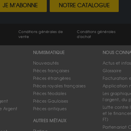
JE M'ABONNE
NOTRE CATALOGUE
Conditions générales de
Conditions générales
vente
d'achat
NUMISMATIQUE
NOUS CONNA
Nouveautés
Actus et info
Pièces françaises
Glossaire
Pièces étrangères
Facturation 
Pièces royales françaises
Application 
Pièces féodales
Les graphique
l'argent, du 
gent
Pièces Gauloises
Lutte contre
e Argent
Pièces antiques
et le finance
FT)
AUTRES MÉTAUX
Partenariat 