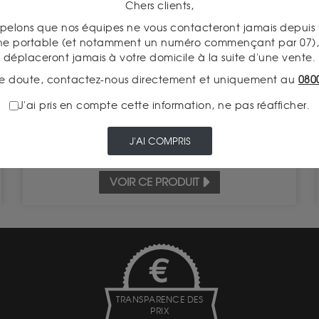
Chers clients,
pelons que nos équipes ne vous contacteront jamais depui
2 Francs Semeuse 1898 - 1920
ne portable (et notamment un numéro commençant par 07), 
Valeur intrinsèque 14.76 €
déplaceront jamais à votre domicile à la suite d'une vente.
e doute, contactez-nous directement et uniquement au
080
ACHAT
17.30 €
J'ai pris en compte cette information, ne pas réafficher.
VENTE
12.50 €
J'AI COMPRIS
VOIR CE PRODUIT
TRANSPARENCE DES
PRIX