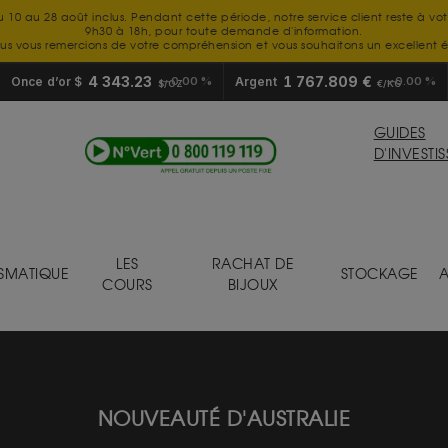
u 10 au 28 août inclus. Pendant cette période, notre service client reste à vo
9h30 à 18h, pour toute demande d'information.
us vous remercions de votre compréhension et vous souhaitons un excellent é
4 343.23
1 767.809 €
Once d’or $
0.00 %
Argent
0.00 %
$/OZ
€/KG
GUIDES
D'INVESTI
LES
RACHAT DE
SMATIQUE
STOCKAGE
A
COURS
BIJOUX
NOUVEAUTÉ D'AUSTRALIE