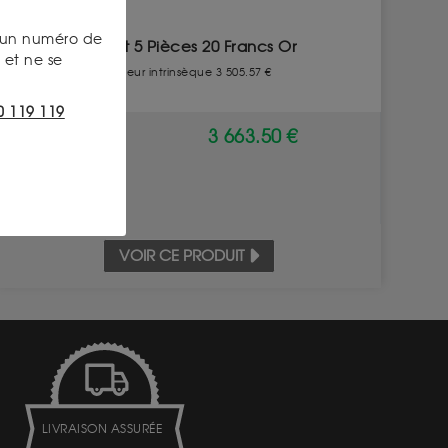
s un numéro de
Set 5 Pièces 20 Francs Or
et ne se
Valeur intrinsèque 3 505.57 €
0 119 119
ACHAT
3 663.50 €
VOIR CE PRODUIT
LIVRAISON ASSURÉE