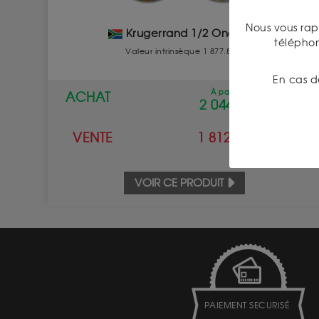
Nous vous rap
Krugerrand 1/2 Once Or
télépho
Valeur intrinsèque 1 877.89 €
En cas d
À partir de
ACHAT
2 044.00 €
VENTE
1 812.00 €
VOIR CE PRODUIT
PAIEMENT SECURISÉ