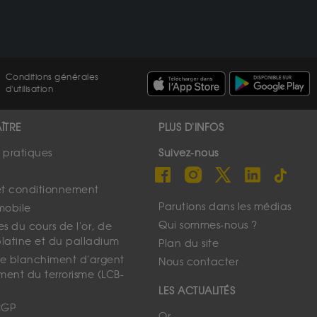
Conditions générales
d'utilisation
ÎTRE
PLUS D'INFOS
s pratiques
Suivez-nous
et conditionnement
Parutions dans les médias
mobile
Qui sommes-nous ?
s du cours de l'or, de
platine et du palladium
Plan du site
 le blanchiment d'argent
Nous contacter
ment du terrorisme (LCB-
LES ACTUALITÉS
CGP
Or