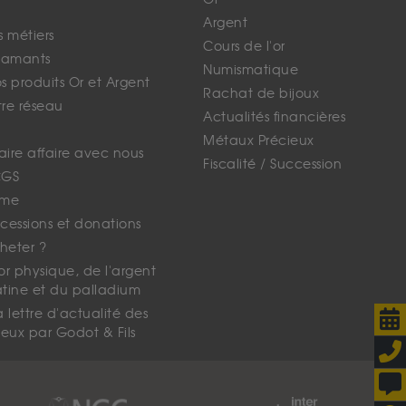
Argent
s métiers
Cours de l'or
iamants
Numismatique
 produits Or et Argent
Rachat de bijoux
tre réseau
Actualités financières
Métaux Précieux
faire affaire avec nous
Fiscalité / Succession
CGS
ime
cessions et donations
eter ?
'or physique, de l'argent
atine et du palladium
lettre d'actualité des
eux par Godot & Fils