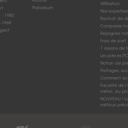
Platine
gent
Affiliation
Palladium
nt
Nos expertise
 - 1980
Rachat de d
-1969
Comparez nos
rgent
Rejoignez no
Frais de port
7 raisons de 
Les pièces P
Notion de pr
Partages, suc
Comment ach
Fiscalité de l
métal, du pl
NOUVEAU ! La 
métaux préci