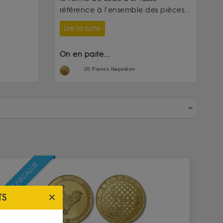
référence à l'ensemble des pièces...
Lire la suite
On en parle...
20 Francs Napoléon
SANS FISCALITÉ
TS