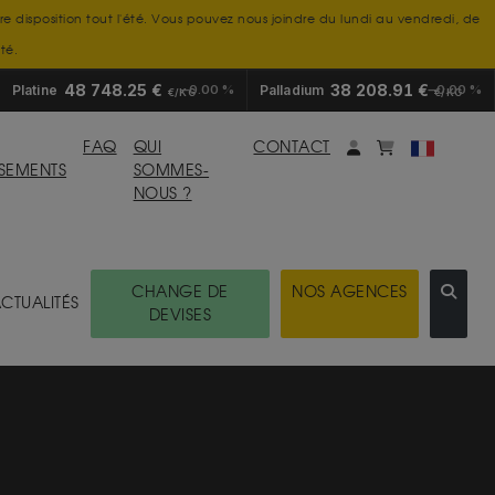
tre disposition tout l'été. Vous pouvez nous joindre du lundi au vendredi, de
té.
48 748.25 €
38 208.91 €
Platine
0.00 %
Palladium
0.00 %
€/KG
€/KG
Mon compte
monpanier
FAQ
QUI
CONTACT
SSEMENTS
SOMMES-
NOUS ?
CHANGE DE
NOS AGENCES
CTUALITÉS
DEVISES