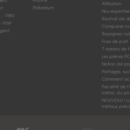
Platine
gent
Affiliation
Palladium
nt
Nos expertise
 - 1980
Rachat de d
-1969
Comparez nos
rgent
Rejoignez no
Frais de port
7 raisons de 
Les pièces P
Notion de pr
Partages, suc
Comment ach
Fiscalité de l
métal, du pl
NOUVEAU ! La 
métaux préci