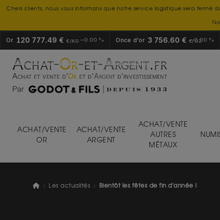
Chers clients, nous vous informons que notre service logistique sera fermé d
No
120 777.49 €
3 756.60 €
Or
0.00 %
Once d’or
0.00 %
€/KG
€/OZ
ACHAT/VENTE
ACHAT/VENTE
ACHAT/VENTE
AUTRES
NUMI
OR
ARGENT
MÉTAUX
Les actualités
Bientôt les fêtes de fin d'année !