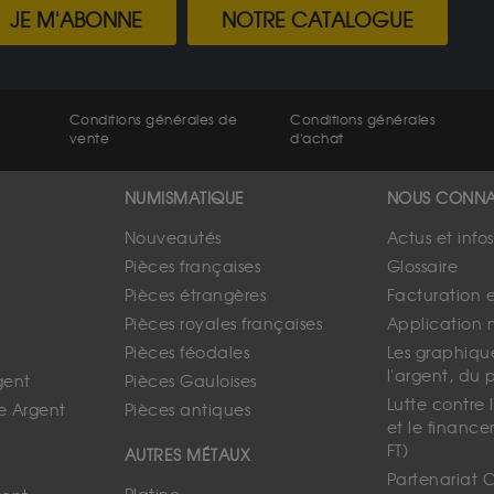
JE M'ABONNE
NOTRE CATALOGUE
Conditions générales de
Conditions générales
vente
d'achat
NUMISMATIQUE
NOUS CONNA
Nouveautés
Actus et info
Pièces françaises
Glossaire
Pièces étrangères
Facturation 
Pièces royales françaises
Application 
Pièces féodales
Les graphique
l'argent, du 
gent
Pièces Gauloises
Lutte contre
e Argent
Pièces antiques
et le finance
FT)
AUTRES MÉTAUX
Partenariat 