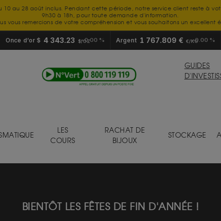
u 10 au 28 août inclus. Pendant cette période, notre service client reste à vo
9h30 à 18h, pour toute demande d'information.
us vous remercions de votre compréhension et vous souhaitons un excellent é
4 343.23
1 767.809 €
Once d’or $
0.00 %
Argent
0.00 %
$/OZ
€/KG
GUIDES
D'INVESTI
LES
RACHAT DE
SMATIQUE
STOCKAGE
A
COURS
BIJOUX
BIENTÔT LES FÊTES DE FIN D'ANNÉE !