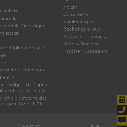
Argent
s métiers
Cours de l'or
iamants
Numismatique
 produits Or et Argent
Rachat de bijoux
tre réseau
Actualités financières
Métaux Précieux
faire affaire avec nous
Fiscalité / Succession
CGS
ime
cessions et donations
eter ?
'or physique, de l'argent
atine et du palladium
lettre d'actualité des
eux par Godot & Fils