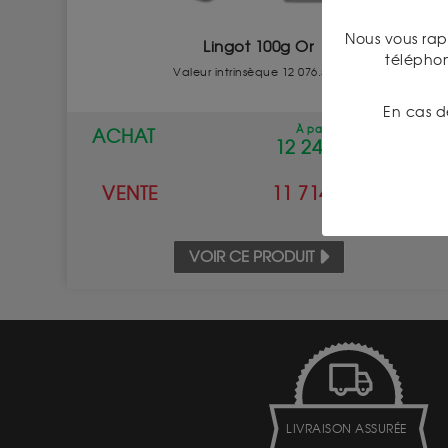
Nous vous rap
Lingot 100g Or
télépho
Valeur intrinsèque 12 076.54 €
En cas d
À partir de
ACHAT
12 242.50 €
VENTE
11 714.00 €
VOIR CE PRODUIT
LIVRAISON ASSURÉE