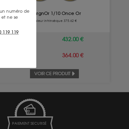
s un numéro de
EpargnOr 1/10 Once Or
et ne se
Valeur intrinsèque 375.62 €
0 119 119
ACHAT
432.00 €
VENTE
364.00 €
VOIR CE PRODUIT
PAIEMENT SECURISÉ