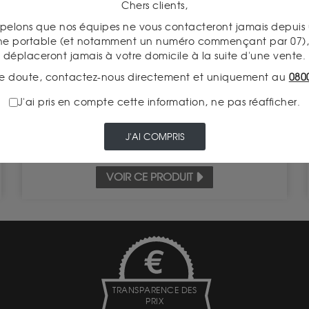
Chers clients,
pelons que nos équipes ne vous contacteront jamais depui
50 Pesos Or
ne portable (et notamment un numéro commençant par 07), 
Valeur intrinsèque 4 528.00 €
déplaceront jamais à votre domicile à la suite d'une vente.
e doute, contactez-nous directement et uniquement au
080
À partir de
ACHAT
4 654.00 €
J'ai pris en compte cette information, ne pas réafficher.
VENTE
4 403.00 €
J'AI COMPRIS
VOIR CE PRODUIT
TRANSPARENCE DES
PRIX