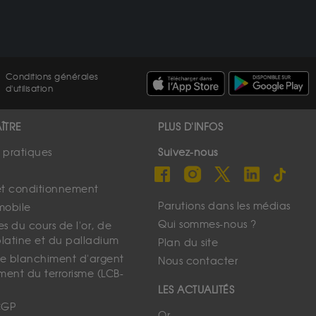
Conditions générales
d'utilisation
ÎTRE
PLUS D'INFOS
s pratiques
Suivez-nous
et conditionnement
Parutions dans les médias
mobile
Qui sommes-nous ?
s du cours de l'or, de
platine et du palladium
Plan du site
 le blanchiment d'argent
Nous contacter
ment du terrorisme (LCB-
LES ACTUALITÉS
CGP
Or