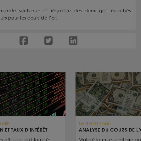
demande soutenue et régulière des deux gros marchés
rs pour les cours de l’or.
10:59
14/05/2021 10:48
N ET TAUX D’INTÉRÊT
ANALYSE DU COURS DE L
es officiels sont tombés.
Malgré la crise sanitaire qui