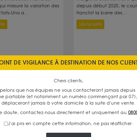
qui mesure la variation des
depuis début 2020, le cours
tats-Unis a...
franchit la barre des...
ite
Lire la suite
OINT DE VIGILANCE À DESTINATION DE NOS CLIEN
Chers clients,
pelons que nos équipes ne vous contacteront jamais depui
ne portable (et notamment un numéro commençant par 07), 
déplaceront jamais à votre domicile à la suite d'une vente.
e doute, contactez-nous directement et uniquement au
080
J'ai pris en compte cette information, ne pas réafficher.
SUPERBE