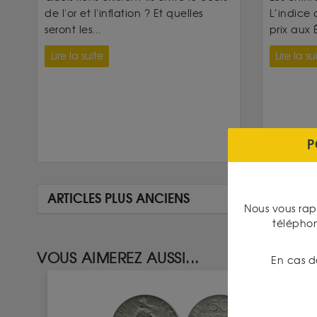
de l'or et l'inflation ? Et quelles
L’indice 
seront les...
prix aux É
Lire la suite
Lire la su
P
ARTICLES PLUS ANCIENS
Nous vous rap
télépho
VOUS AIMEREZ AUSSI...
En cas d