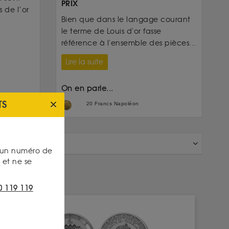
PRIX
 de l’or
Bien que dans le langage courant
le terme de Louis d'or fasse
référence à l'ensemble des pièces...
Lire la suite
On en parle...
TS
20 Francs Napoléon
s un numéro de
et ne se
0 119 119
INDISPONIBLE