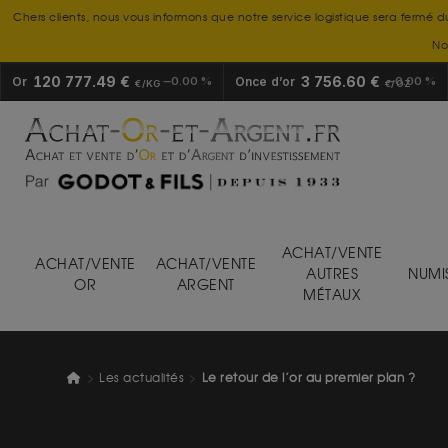
Chers clients, nous vous informons que notre service logistique sera fermé d
No
120 777.49 €
3 756.60 €
Or
0.00 %
Once d’or
0.00 %
€/KG
€/OZ
ACHAT/VENTE
ACHAT/VENTE
ACHAT/VENTE
AUTRES
NUMI
OR
ARGENT
MÉTAUX
Les actualités
Le retour de l’or au premier plan ?