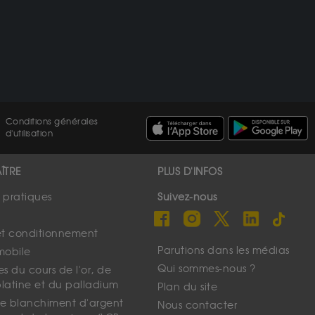
Conditions générales
d'utilisation
ÎTRE
PLUS D'INFOS
s pratiques
Suivez-nous
et conditionnement
Parutions dans les médias
mobile
Qui sommes-nous ?
s du cours de l'or, de
platine et du palladium
Plan du site
 le blanchiment d'argent
Nous contacter