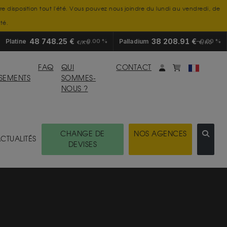
tre disposition tout l'été. Vous pouvez nous joindre du lundi au vendredi, de
té.
48 748.25 €
38 208.91 €
Platine
0.00 %
Palladium
0.00 %
€/KG
€/KG
Mon compte
monpanier
FAQ
QUI
CONTACT
SSEMENTS
SOMMES-
NOUS ?
CHANGE DE
NOS AGENCES
CTUALITÉS
DEVISES