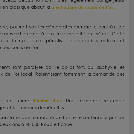
 niveau depuis 16 mois, il s’est légèrement corrigé jeudi
bien classique abouti à
une hausse du cours de l’or.
re, pourrait voir les démocrates prendre le contrôle de
conservant quand à eux leur majorité au sénat. Cette
dent Trump et donc pénaliser les entreprises, entrainant
des cours de l’or.
ent) sont paralysé par le dollar fort, qui asphyxie les
ix de l’or local. Ralentissant fortement la demande des
aste en terme
d’achat d’or
. Une demande soutenue
ges et les revenus des récoltes.
constater que le marché de l’or reste soutenu, le prix de
 deux ans à 90 000 Roupie l’once.