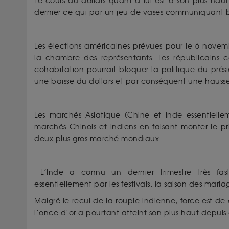
Le cours du dollars quant à lui est à son plus haut
dernier ce qui par un jeu de vases communiquant 
Les élections américaines prévues pour le 6 novemb
la chambre des représentants. Les républicains 
cohabitation pourrait bloquer la politique du prési
une baisse du dollars et par conséquent une hausse 
Les marchés Asiatique (Chine et Inde essentiellem
marchés Chinois et indiens en faisant monter le pr
deux plus gros marché mondiaux.
L’Inde a connu un dernier trimestre très f
essentiellement par les festivals, la saison des maria
Malgré le recul de la roupie indienne, force est de 
l’once d’or a pourtant atteint son plus haut depuis