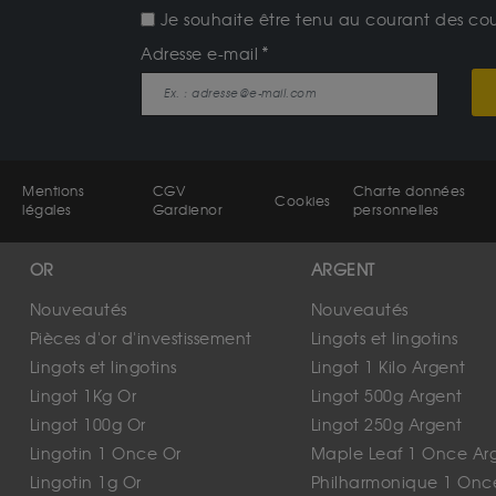
Je souhaite être tenu au courant des cours
Adresse e-mail
Mentions
CGV
Charte données
Cookies
légales
Gardienor
personnelles
OR
ARGENT
Nouveautés
Nouveautés
Pièces d'or d'investissement
Lingots et lingotins
Lingots et lingotins
Lingot 1 Kilo Argent
Lingot 1Kg Or
Lingot 500g Argent
Lingot 100g Or
Lingot 250g Argent
Lingotin 1 Once Or
Maple Leaf 1 Once Ar
Lingotin 1g Or
Philharmonique 1 Onc