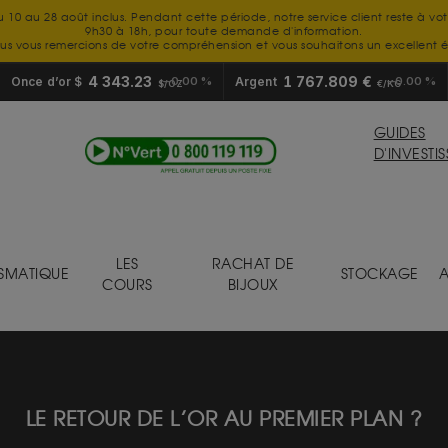
u 10 au 28 août inclus. Pendant cette période, notre service client reste à vo
9h30 à 18h, pour toute demande d'information.
us vous remercions de votre compréhension et vous souhaitons un excellent é
4 343.23
1 767.809 €
Once d’or $
0.00 %
Argent
0.00 %
$/OZ
€/KG
GUIDES
D'INVESTI
LES
RACHAT DE
SMATIQUE
STOCKAGE
A
COURS
BIJOUX
LE RETOUR DE L’OR AU PREMIER PLAN ?