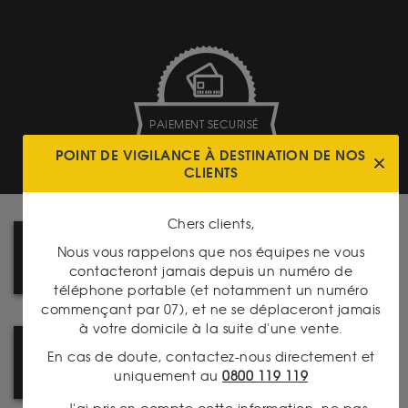
PAIEMENT SECURISÉ
POINT DE VIGILANCE À DESTINATION DE NOS
CLIENTS
Chers clients,
COMMENT ACHETER SUR LE
Nous vous rappelons que nos équipes ne vous
SITE ? SUIVEZ LE GUIDE !
contacteront jamais depuis un numéro de
téléphone portable (et notamment un numéro
commençant par 07), et ne se déplaceront jamais
à votre domicile à la suite d'une vente.
NOUVEAU : CATALOGUE
En cas de doute, contactez-nous directement et
NUMISMATIQUE
uniquement au
0800 119 119