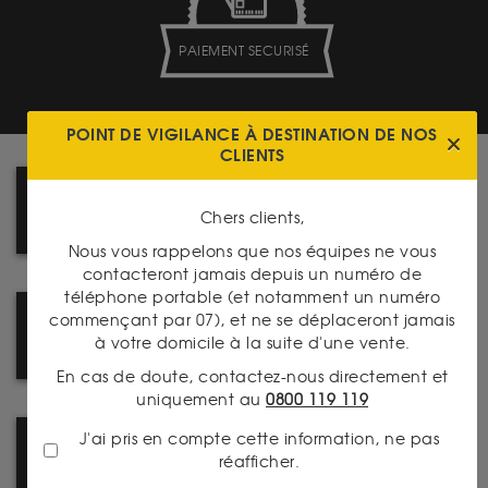
PAIEMENT SECURISÉ
POINT DE VIGILANCE À DESTINATION DE NOS
CLIENTS
MAISON FONDÉE EN 1933
Chers clients,
Nous vous rappelons que nos équipes ne vous
contacteront jamais depuis un numéro de
téléphone portable (et notamment un numéro
commençant par 07), et ne se déplaceront jamais
REJOIGNEZ NOTRE RÉSEAU :
à votre domicile à la suite d'une vente.
DEVENEZ FRANCHISÉ
En cas de doute, contactez-nous directement et
uniquement au
0800 119 119
J'ai pris en compte cette information, ne pas
réafficher.
LA PRESSE PARLE DE NOUS !