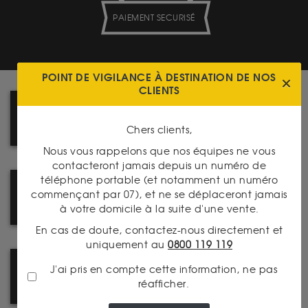
PAIEMENT SECURISÉ
POINT DE VIGILANCE À DESTINATION DE NOS
CLIENTS
DÉCOUVREZ NOTRE
CATALOGUE PRODUITS
Chers clients,
Nous vous rappelons que nos équipes ne vous
contacteront jamais depuis un numéro de
téléphone portable (et notamment un numéro
PRENEZ RENDEZ-VOUS DANS
commençant par 07), et ne se déplaceront jamais
L'UNE DE NOS AGENCES
à votre domicile à la suite d'une vente.
En cas de doute, contactez-nous directement et
uniquement au
0800 119 119
J'ai pris en compte cette information, ne pas
NOUVEAU : CATALOGUE
réafficher.
NUMISMATIQUE