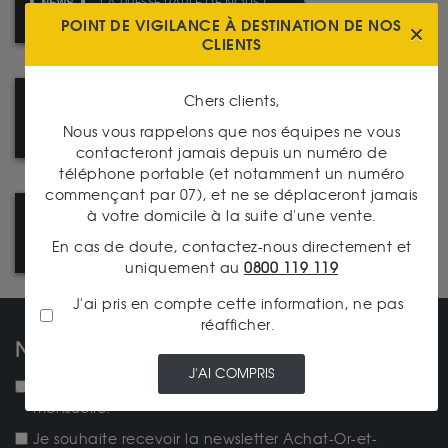
LA PRESSE PARLE DE NOUS !
POINT DE VIGILANCE À DESTINATION DE NOS
CLIENTS
Chers clients,
REJOIGNEZ NOTRE RÉSEAU :
DEVENEZ FRANCHISÉ
Nous vous rappelons que nos équipes ne vous
contacteront jamais depuis un numéro de
téléphone portable (et notamment un numéro
commençant par 07), et ne se déplaceront jamais
à votre domicile à la suite d'une vente.
LIVRAISON : TABLEAU DES
FRAIS DE PORT
En cas de doute, contactez-nous directement et
uniquement au
0800 119 119
J'ai pris en compte cette information, ne pas
réafficher.
NOS NEWSLETTERS
J'AI COMPRIS
NEW ! Je souhaite recevoir la lettre d'actualités
mensuelle.
Je souhaite recevoir la newsletter Achat-Or-et-