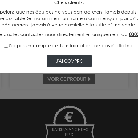
Chers clients,
pelons que nos équipes ne vous contacteront jamais depui
American Buffalo 1 Once Or
ne portable (et notamment un numéro commençant par 07), 
Valeur intrinsèque 3 693.92 €
déplaceront jamais à votre domicile à la suite d'une vente.
e doute, contactez-nous directement et uniquement au
080
À partir de
ACHAT
3 957.50 €
J'ai pris en compte cette information, ne pas réafficher.
VENTE
3 601.50 €
J'AI COMPRIS
VOIR CE PRODUIT
TRANSPARENCE DES
PRIX