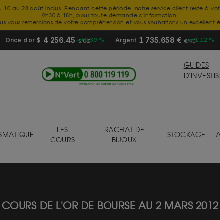
u 10 au 28 août inclus. Pendant cette période, notre service client reste à vo
9h30 à 18h, pour toute demande d'information.
us vous remercions de votre compréhension et vous souhaitons un excellent é
4 256.45
1 735.658 €
Once d’or $
+0.39 %
Argent
+1.12 %
$/OZ
€/KG
GUIDES
D'INVESTI
LES
RACHAT DE
SMATIQUE
STOCKAGE
A
COURS
BIJOUX
COURS DE L'OR DE BOURSE AU 2 MARS 2012