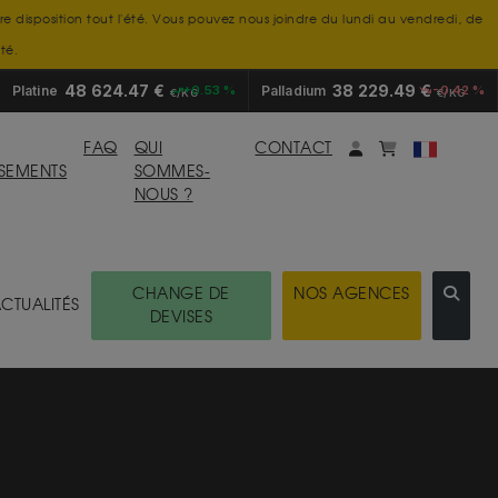
tre disposition tout l'été. Vous pouvez nous joindre du lundi au vendredi, de
té.
48 624.47 €
38 229.49 €
Platine
+0.53 %
Palladium
-0.42 %
€/KG
€/KG
Mon compte
monpanier
FAQ
QUI
CONTACT
SSEMENTS
SOMMES-
NOUS ?
CHANGE DE
NOS AGENCES
CTUALITÉS
DEVISES