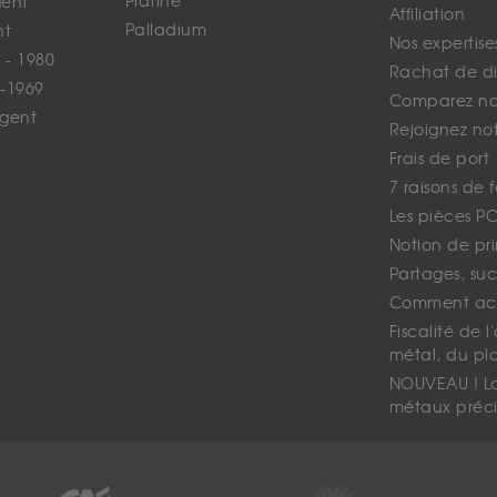
Platine
gent
Affiliation
Palladium
nt
Nos expertise
 - 1980
Rachat de d
-1969
Comparez nos
rgent
Rejoignez no
Frais de port
7 raisons de 
Les pièces P
Notion de pr
Partages, suc
Comment ach
Fiscalité de l
métal, du pl
NOUVEAU ! La 
métaux préci