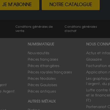
JE M'ABONNE
NOTRE CATALOGUE
Conditions générales de
Conditions générales
vente
d'achat
NUMISMATIQUE
NOUS CONNA
Nouveautés
Actus et info
Pièces françaises
Glossaire
Pièces étrangères
Facturation 
Pièces royales françaises
Application 
Pièces féodales
Les graphique
l'argent, du 
gent
Pièces Gauloises
Lutte contre
e Argent
Pièces antiques
et le finance
FT)
AUTRES MÉTAUX
Partenariat 