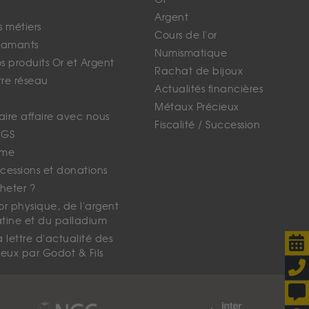
Argent
s métiers
Cours de l'or
iamants
Numismatique
 produits Or et Argent
Rachat de bijoux
tre réseau
Actualités financières
Métaux Précieux
faire affaire avec nous
Fiscalité / Succession
CGS
ime
cessions et donations
eter ?
'or physique, de l'argent
atine et du palladium
lettre d'actualité des
eux par Godot & Fils