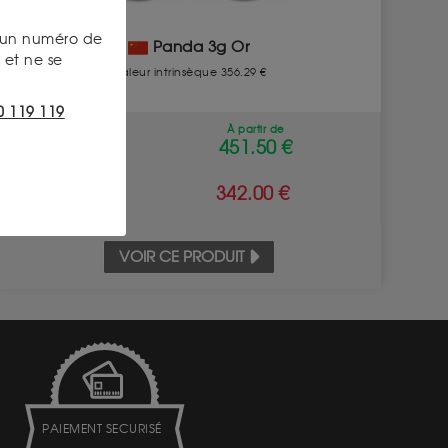
s un numéro de
Panda 3g Or
et ne se
Valeur intrinsèque 356.29 €
0 119 119
À partir de
ACHAT
451.50 €
VENTE
342.00 €
VOIR CE PRODUIT
PAIEMENT SECURISÉ