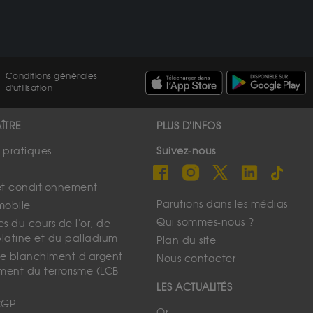
Conditions générales
d'utilisation
ÎTRE
PLUS D'INFOS
s pratiques
Suivez-nous
et conditionnement
Parutions dans les médias
mobile
Qui sommes-nous ?
s du cours de l'or, de
platine et du palladium
Plan du site
 le blanchiment d'argent
Nous contacter
ment du terrorisme (LCB-
LES ACTUALITÉS
CGP
Or