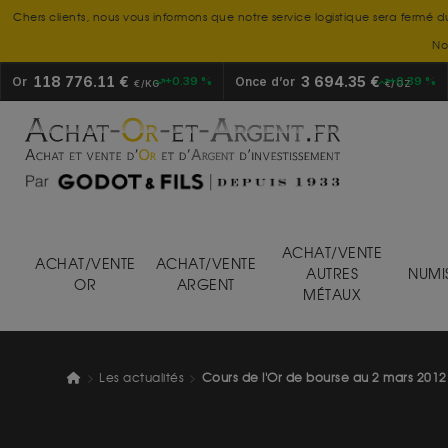
Chers clients, nous vous informons que notre service logistique sera fermé d
No
118 776.11 €
3 694.35 €
Or
+0.39 %
Once d’or
+0.39 %
€/KG
€/OZ
ACHAT/VENTE
ACHAT/VENTE
ACHAT/VENTE
AUTRES
NUMI
OR
ARGENT
MÉTAUX
Les actualités
Cours de l'Or de bourse au 2 mars 2012