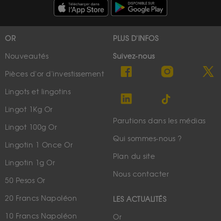
OR
PLUS D'INFOS
Nouveautés
Suivez-nous
Pièces d'or d'investissement
Lingots et lingotins
Lingot 1Kg Or
Parutions dans les médias
Lingot 100g Or
Qui sommes-nous ?
Lingotin 1 Once Or
Plan du site
Lingotin 1g Or
Nous contacter
50 Pesos Or
20 Francs Napoléon
LES ACTUALITÉS
10 Francs Napoléon
Or