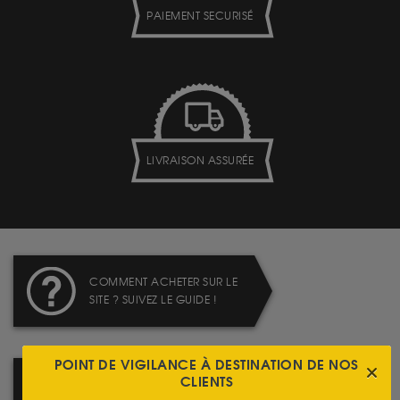
PAIEMENT SECURISÉ
LIVRAISON ASSURÉE
COMMENT ACHETER SUR LE
SITE ? SUIVEZ LE GUIDE !
POINT DE VIGILANCE À DESTINATION DE NOS
CLIENTS
LIVRAISON : TABLEAU DES