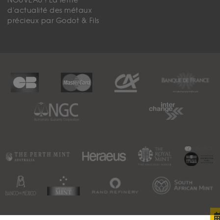
NOUVEAU ! La lettre
d'actualité des métaux
précieux par Godot & Fils