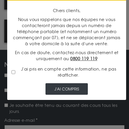
FRAIS DE PORT
Chers clients,
Nous vous rappelons que nos équipes ne vous
contacteront jamais depuis un numéro de
PRENEZ RENDEZ-VOUS DANS
téléphone portable (et notamment un numéro
L'UNE DE NOS AGENCES
commençant par 07), et ne se déplaceront jamais
à votre domicile à la suite d'une vente.
En cas de doute, contactez-nous directement et
uniquement au
0800 119 119
NOS NEWSLETTERS
J'ai pris en compte cette information, ne pas
réafficher.
NEW ! Je souhaite recevoir la lettre d'actualités
mensuelle.
J'AI COMPRIS
Je souhaite recevoir la newsletter Achat-Or-et-
Argent.fr
Je souhaite être tenu au courant des cours tous les
jours.
Adresse e-mail