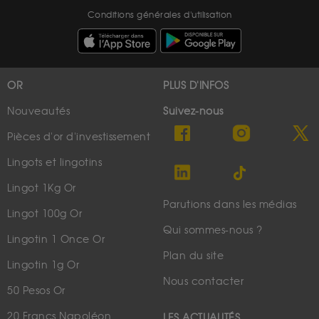
Conditions générales d'utilisation
OR
PLUS D'INFOS
Nouveautés
Suivez-nous
Pièces d'or d'investissement
Lingots et lingotins
Lingot 1Kg Or
Parutions dans les médias
Lingot 100g Or
Qui sommes-nous ?
Lingotin 1 Once Or
Plan du site
Lingotin 1g Or
Nous contacter
50 Pesos Or
20 Francs Napoléon
LES ACTUALITÉS