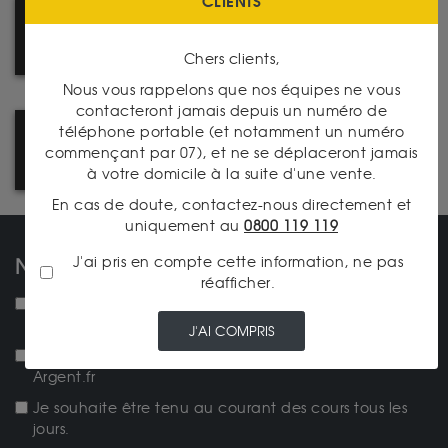
CLIENTS
PRIX DE RACHAT 100%
GARANTIS
Chers clients,
Nous vous rappelons que nos équipes ne vous
contacteront jamais depuis un numéro de
téléphone portable (et notamment un numéro
COMMENT ACHETER SUR LE
commençant par 07), et ne se déplaceront jamais
SITE ? SUIVEZ LE GUIDE !
à votre domicile à la suite d'une vente.
En cas de doute, contactez-nous directement et
uniquement au
0800 119 119
J'ai pris en compte cette information, ne pas
NOS NEWSLETTERS
réafficher.
NEW ! Je souhaite recevoir la lettre d'actualités
mensuelle.
J'AI COMPRIS
Je souhaite recevoir la newsletter Achat-Or-et-
Argent.fr
Je souhaite être tenu au courant des cours tous les
jours.