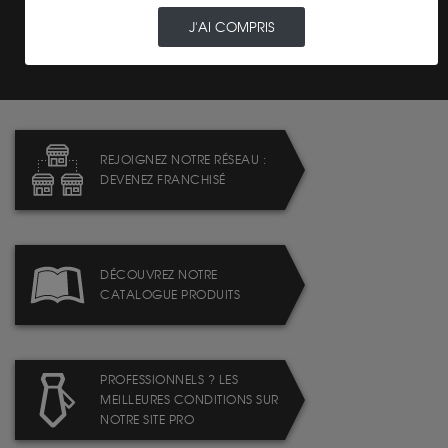
TRANSPARENCE DES
J'AI COMPRIS
PRIX
REJOIGNEZ NOTRE RÉSEAU :
DEVENEZ FRANCHISÉ
DÉCOUVREZ NOTRE
CATALOGUE PRODUITS
PROFESSIONNELS ? LES
MEILLEURES CONDITIONS SUR
NOTRE SITE PRO