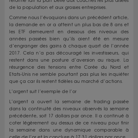
réforme fait la part belle aux couches les plus aisées
de la population et aux grosses entreprises.
Comme nous l’évoquions dans un précédent article,
la demande en or a atteint un plus bas de 8 ans et
les ETF demeurent en dessous des niveaux des
années passées bien qu’ils aient été en mesure
d’engranger des gains à chaque quart de l’année
2017. Cela n’a pas découragé les investisseurs, qui
restent dans une posture d’aversion au risque. La
résurgence des tensions entre Corée du Nord et
Etats-Unis ne semble pourtant pas plus les inquiéter
que ça car ils restent fidèles au marché d’actions.
L’argent suit l’exemple de l’or
L’argent a ouvert la semaine de trading passée
dans la continuité des niveaux observés la semaine
précédente, soit 17 dollars par once. Il a continué à
coter légèrement au dessus de ce niveau pour finir
la semaine dans une dynamique comparable à
celle de l’or et la conclure à 17,31 dollars par once.