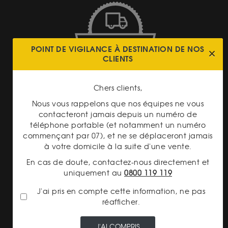
LIVRAISON ASSURÉE
POINT DE VIGILANCE À DESTINATION DE NOS
CLIENTS
Chers clients,
Nous vous rappelons que nos équipes ne vous
contacteront jamais depuis un numéro de
téléphone portable (et notamment un numéro
PAIEMENT SECURISÉ
commençant par 07), et ne se déplaceront jamais
à votre domicile à la suite d'une vente.
En cas de doute, contactez-nous directement et
uniquement au
0800 119 119
J'ai pris en compte cette information, ne pas
réafficher.
TRANSPARENCE DES
PRIX
J'AI COMPRIS