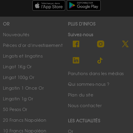
OR
PLUS D'INFOS
Nouveautés
Suivez-nous
Pièces d'or d'investissement
Lingots et lingotins
Lingot 1Kg Or
Parutions dans les médias
Lingot 100g Or
Qui sommes-nous ?
Lingotin 1 Once Or
Plan du site
Lingotin 1g Or
Nous contacter
50 Pesos Or
20 Francs Napoléon
LES ACTUALITÉS
10 Francs Napoléon
Or