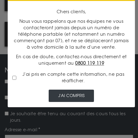
L'UNE DE NOS AGENCES
Chers clients,
Nous vous rappelons que nos équipes ne vous
contacteront jamais depuis un numéro de
LA FISCALITÉ DES MÉTAUX
téléphone portable (et notamment un numéro
PRÉCIEUX
commençant par 07), et ne se déplaceront jamais
à votre domicile à la suite d'une vente.
En cas de doute, contactez-nous directement et
uniquement au
0800 119 119
NOS NEWSLETTERS
J'ai pris en compte cette information, ne pas
réafficher.
NEW ! Je souhaite recevoir la lettre d'actualités
mensuelle.
J'AI COMPRIS
Je souhaite recevoir la newsletter Achat-Or-et-
Argent.fr
Je souhaite être tenu au courant des cours tous les
jours.
Adresse e-mail