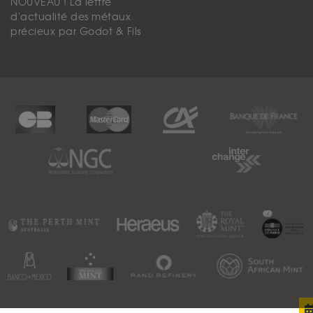
NOUVEAU ! La lettre
d'actualité des métaux
précieux par Godot & Fils