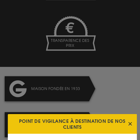
TRANSPARENCE DES
PRIX
MAISON FONDÉE EN 1933
POINT DE VIGILANCE À DESTINATION DE NOS
LA FISCALITÉ DES MÉTAUX
CLIENTS
PRÉCIEUX