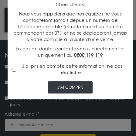
Chers clients,
Nous vous rappelons que nos équipes ne vous
COMMENT ACHETER SUR LE
contacteront jamais depuis un numéro de
SITE ? SUIVEZ LE GUIDE !
téléphone portable (et notamment un numéro
commençant par 07), et ne se déplaceront jamais
à votre domicile à la suite d'une vente.
En cas de doute, contactez-nous directement et
NOS NEWSLETTERS
uniquement au
0800 119 119
J'ai pris en compte cette information, ne pas
NEW ! Je souhaite recevoir la lettre d'actualités
réafficher.
mensuelle.
Je souhaite recevoir la newsletter Achat-Or-et-
J'AI COMPRIS
Argent.fr
Je souhaite être tenu au courant des cours tous les
jours.
Adresse e-mail