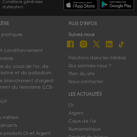
Conditions générales
d'utilisation
ÎTRE
PLUS D'INFOS
s pratiques
Suivez-nous
et conditionnement
Parutions dans les médias
mobile
Qui sommes-nous ?
s du cours de l'or, de
platine et du palladium
Plan du site
 le blanchiment d'argent
Nous contacter
ment du terrorisme (LCB-
LES ACTUALITÉS
CGP
Or
Argent
s métiers
Cours de l'or
iamants
Numismatique
 produits Or et Argent