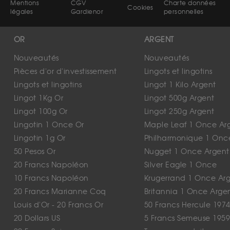
Mentions
CGV
Charte données
Cookies
légales
Gardienor
personnelles
OR
ARGENT
Nouveautés
Nouveautés
Pièces d'or d'investissement
Lingots et lingotins
Lingots et lingotins
Lingot 1 Kilo Argent
Lingot 1Kg Or
Lingot 500g Argent
Lingot 100g Or
Lingot 250g Argent
Lingotin 1 Once Or
Maple Leaf 1 Once Ar
Lingotin 1g Or
Philharmonique 1 Onc
50 Pesos Or
Nugget 1 Once Argent
20 Francs Napoléon
Silver Eagle 1 Once
10 Francs Napoléon
Krugerrand 1 Once Ar
20 Francs Marianne Coq
Britannia 1 Once Arge
Louis d'Or - 20 Francs Or
50 Francs Hercule 1974
20 Dollars US
5 Francs Semeuse 1959