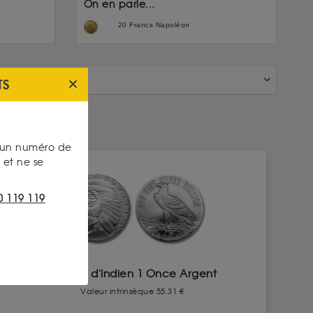
On en parle...
20 Francs Napoléon
TS
s un numéro de
et ne se
0 119 119
Tête d'Indien 1 Once Argent
Valeur intrinsèque 55.31 €