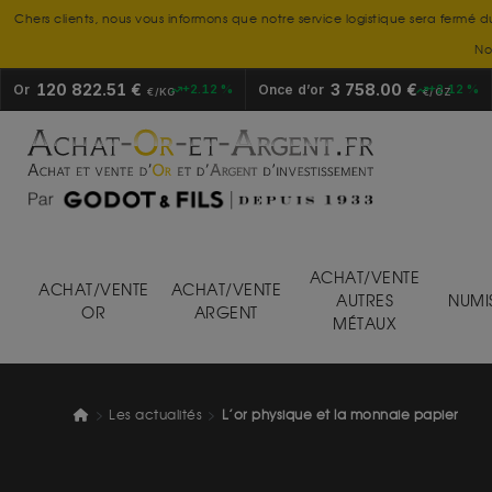
Chers clients, nous vous informons que notre service logistique sera fermé d
No
120 822.51 €
3 758.00 €
Or
+2.12 %
Once d’or
+2.12 %
€/KG
€/OZ
ACHAT/VENTE
ACHAT/VENTE
ACHAT/VENTE
AUTRES
NUMI
OR
ARGENT
MÉTAUX
Les actualités
L’or physique et la monnaie papier