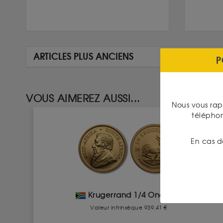
ARTICLES PLUS ANCIENS
P
VOUS AIMEREZ AUSSI...
Nous vous rap
télépho
En cas d
Krugerrand 1/4 Once Or
Valeur intrinsèque 939.41 €