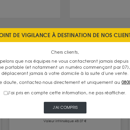
OINT DE VIGILANCE À DESTINATION DE NOS CLIEN
Chers clients,
pelons que nos équipes ne vous contacteront jamais depui
ne portable (et notamment un numéro commençant par 07), 
OPPORTUNITÉ
déplaceront jamais à votre domicile à la suite d'une vente.
e doute, contactez-nous directement et uniquement au
080
J'ai pris en compte cette information, ne pas réafficher.
J'AI COMPRIS
50 Francs Hercule 1974 - 1980
Valeur intrinsèque 48.07 €