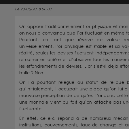
Le 20/06/2018 00:00
On oppose traditionnellement or physique et mon
on nous a convaincu que l’or fluctuait en même t
Pourtant, en tant que réserve de valeur r
universellement, l’or physique est stable et sa va
réalité, seules les devises fluctuent indépendammen
retourner en arrière et d’observer tous les mouveme
les effondrements de devises. L’or s’est-il déjà effo
bulle ? Non.
On l’a pourtant relégué au statut de relique ba
qu’initialement, il occupait une place qu’on lui a 
mauvaise perception de ce qu’est l’or donc cett
une monnaie vient du fait qu’on attache pas un
fluctuante.
En effet, celle-ci répond à de nombreux mécan
institutions, gouvernements, taux de change et au