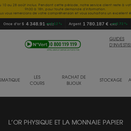
u 10 au 28 août inclus. Pendant cette période, notre service client reste à vo
9h30 à 18h, pour toute demande d'information.
us vous remercions de votre compréhension et vous souhaitons un excellent é
4 348.91
1 780.187 €
Once d’or $
+2.12 %
Argent
+3.72 %
$/OZ
€/KG
GUIDES
D'INVESTI
LES
RACHAT DE
SMATIQUE
STOCKAGE
A
COURS
BIJOUX
L’OR PHYSIQUE ET LA MONNAIE PAPIER