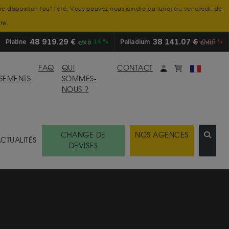
tre disposition tout l'été. Vous pouvez nous joindre du lundi au vendredi, de
té.
48 919.29 €
38 141.07 €
Platine
+1.14 %
Palladium
-0.65 %
€/KG
€/KG
Mon compte
monpanier
FAQ
QUI
CONTACT
SSEMENTS
SOMMES-
NOUS ?
CHANGE DE
NOS AGENCES
CTUALITÉS
DEVISES