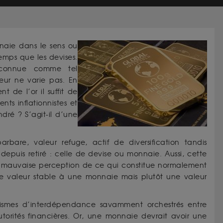
naie dans le sens ou
emps que les devises.
econnue comme tel
leur ne varie pas. En
t de l’or il suffit de
nts inflationnistes et
ndré ? S’agit-il d’une
rbare, valeur refuge, actif de diversification tandis
depuis retiré : celle de devise ou monnaie. Aussi, cette
e mauvaise perception de ce qui constitue normalement
e valeur stable à une monnaie mais plutôt une valeur
ismes d’interdépendance savamment orchestrés entre
torités financières. Or, une monnaie devrait avoir une