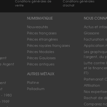
Conditions générales de
Conditions générales
vente
d'achat
NUMISMATIQUE
NOUS CONNA
Nouveautés
Actus et info
Pièces françaises
Glossaire
Pièces étrangères
Facturation 
Pièces royales françaises
Application 
Pièces féodales
Les graphique
l'argent, du 
gent
Pièces Gauloises
Lutte contre
e Argent
Pièces antiques
et le finance
FT)
AUTRES MÉTAUX
Partenariat 
Platine
gent
Affiliation
Palladium
nt
Nos expertise
 - 1980
Rachat de d
-1969
Comparez nos