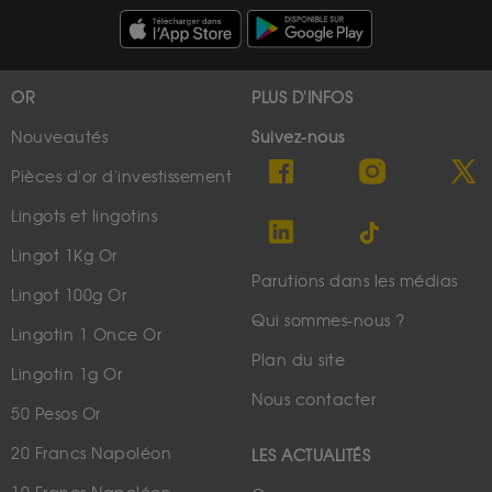
OR
PLUS D'INFOS
Nouveautés
Suivez-nous
Pièces d'or d'investissement
Lingots et lingotins
Lingot 1Kg Or
Parutions dans les médias
Lingot 100g Or
Qui sommes-nous ?
Lingotin 1 Once Or
Plan du site
Lingotin 1g Or
Nous contacter
50 Pesos Or
20 Francs Napoléon
LES ACTUALITÉS