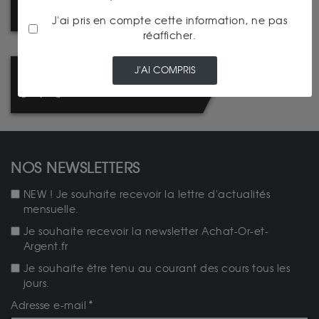
L'UNE DE NOS AGENCES
J'ai pris en compte cette information, ne pas
réafficher.
J'AI COMPRIS
NOUVEAU : CATALOGUE
NUMISMATIQUE
NOS NEWSLETTERS
NEW ! Je souhaite recevoir la lettre d'actualités
mensuelle.
Je souhaite recevoir la newsletter Achat-Or-et-
Argent.fr
Je souhaite être tenu au courant des cours tous les
jours.
Adresse e-mail