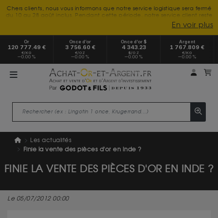
Chers clients, nous vous informons que notre service logistique sera fermé
du 10 au 28 août inclus. Pendant cette période, notre service client reste
à votre disposition tout l'été. Vous pouvez nous joindre du lundi au
En voir plus
vendredi, de 9h30 à 18h, pour toute demande d'information.
Nous vous remercions de votre compréhension et vous souhaitons un
Or
Once d’or
Once d’or $
Argent
excellent été.
120 777.49 €
3 756.60 €
4 343.23
1 767.809 €
€/KG
€/OZ
$/OZ
€/KG
0.00 %
0.00 %
0.00 %
0.00 %
Mon 
m
Les actualités
Finie la vente des pièces d'or en Inde ?
FINIE LA VENTE DES PIÈCES D'OR EN INDE ?
Le 05/07/2012 00:00