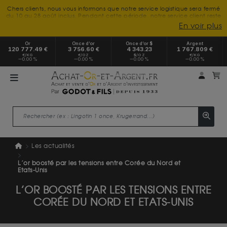
Chers clients, nous vous informons que notre service logistique sera fermé
du 10 au 28 août inclus. Pendant cette période, notre service client reste
à votre disposition tout l'été. Vous pouvez nous joindre du lundi au
En voir plus
vendredi, de 9h30 à 18h, pour toute demande d'information.
Nous vous remercions de votre compréhension et vous souhaitons un
Or
Once d’or
Once d’or $
Argent
excellent été.
120 777.49 €
3 756.60 €
4 343.23
1 767.809 €
€/KG
€/OZ
$/OZ
€/KG
0.00 %
0.00 %
0.00 %
0.00 %
Mon 
m
Les actualités
L’or boosté par les tensions entre Corée du Nord et
Etats-Unis
L’OR BOOSTÉ PAR LES TENSIONS ENTRE
CORÉE DU NORD ET ETATS-UNIS