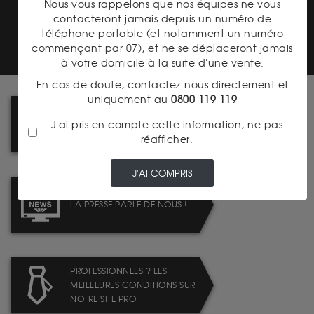
Nous vous rappelons que nos équipes ne vous
TRANSPARENCE DES
contacteront jamais depuis un numéro de
PRIX
téléphone portable (et notamment un numéro
commençant par 07), et ne se déplaceront jamais
à votre domicile à la suite d'une vente.
En cas de doute, contactez-nous directement et
uniquement au
0800 119 119
LA FISCALITÉ DES MÉTAUX
J'ai pris en compte cette information, ne pas
PRÉCIEUX
réafficher.
J'AI COMPRIS
LA PRESSE PARLE DE NOUS !
PROFESSIONNELS ? LES
MEILLEURES CONDITIONS SUR
NOTRE SITE PRO