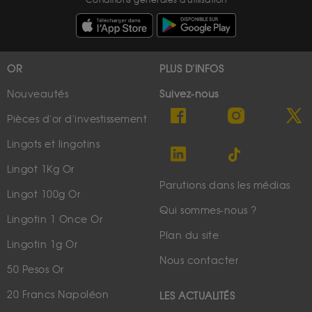
Conditions générales d'utilisation
OR
PLUS D'INFOS
Nouveautés
Suivez-nous
Pièces d'or d'investissement
Lingots et lingotins
Lingot 1Kg Or
Parutions dans les médias
Lingot 100g Or
Qui sommes-nous ?
Lingotin 1 Once Or
Plan du site
Lingotin 1g Or
Nous contacter
50 Pesos Or
20 Francs Napoléon
LES ACTUALITÉS