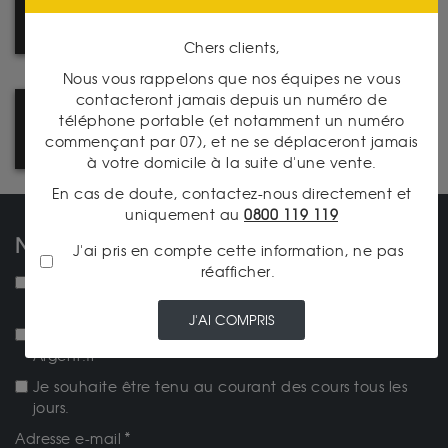
DÉCOUVREZ NOTRE
CATALOGUE PRODUITS
Chers clients,
Nous vous rappelons que nos équipes ne vous
contacteront jamais depuis un numéro de
PRENEZ RENDEZ-VOUS DANS
téléphone portable (et notamment un numéro
L'UNE DE NOS AGENCES
commençant par 07), et ne se déplaceront jamais
à votre domicile à la suite d'une vente.
En cas de doute, contactez-nous directement et
uniquement au
0800 119 119
NOS NEWSLETTERS
J'ai pris en compte cette information, ne pas
réafficher.
NEW ! Je souhaite recevoir la lettre d'actualités
mensuelle.
J'AI COMPRIS
Je souhaite recevoir la newsletter Achat-Or-et-
Argent.fr
Je souhaite être tenu au courant des cours tous les
jours.
Adresse e-mail