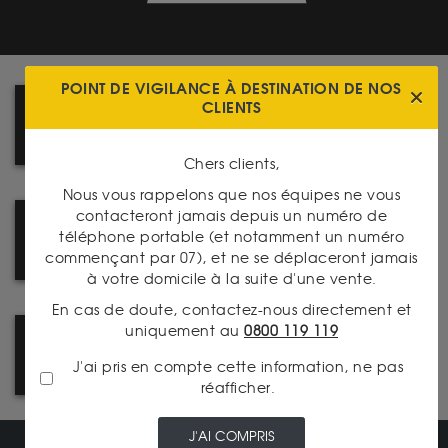
POINT DE VIGILANCE À DESTINATION DE NOS
CLIENTS
COMMENT ACHETER SUR LE
SITE ? SUIVEZ LE GUIDE !
Chers clients,
Nous vous rappelons que nos équipes ne vous
contacteront jamais depuis un numéro de
REJOIGNEZ NOTRE RÉSEAU :
téléphone portable (et notamment un numéro
DEVENEZ FRANCHISÉ
commençant par 07), et ne se déplaceront jamais
à votre domicile à la suite d'une vente.
En cas de doute, contactez-nous directement et
uniquement au
0800 119 119
DÉCOUVREZ NOTRE
CATALOGUE PRODUITS
J'ai pris en compte cette information, ne pas
réafficher.
J'AI COMPRIS