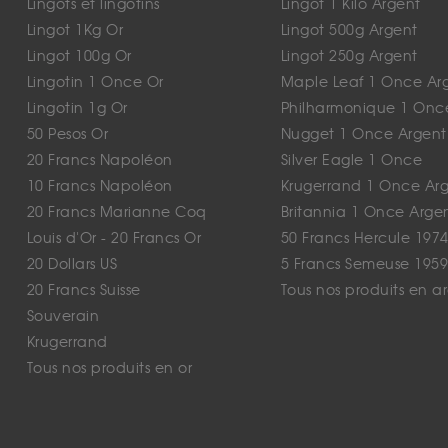
Lingots et lingotins
Lingot 1 Kilo Argent
Lingot 1Kg Or
Lingot 500g Argent
Lingot 100g Or
Lingot 250g Argent
Lingotin 1 Once Or
Maple Leaf 1 Once Ar
Lingotin 1g Or
Philharmonique 1 Onc
50 Pesos Or
Nugget 1 Once Argent
20 Francs Napoléon
Silver Eagle 1 Once
10 Francs Napoléon
Krugerrand 1 Once Ar
20 Francs Marianne Coq
Britannia 1 Once Arge
Louis d'Or - 20 Francs Or
50 Francs Hercule 1974
20 Dollars US
5 Francs Semeuse 1959
20 Francs Suisse
Tous nos produits en a
Souverain
Krugerrand
Tous nos produits en or