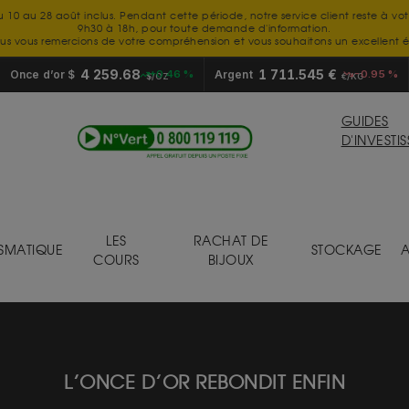
u 10 au 28 août inclus. Pendant cette période, notre service client reste à vo
9h30 à 18h, pour toute demande d'information.
us vous remercions de votre compréhension et vous souhaitons un excellent é
4 259.68
1 711.545 €
Once d’or $
+0.46 %
Argent
-0.95 %
$/OZ
€/KG
GUIDES
D'INVESTI
LES
RACHAT DE
SMATIQUE
STOCKAGE
A
COURS
BIJOUX
L’ONCE D’OR REBONDIT ENFIN