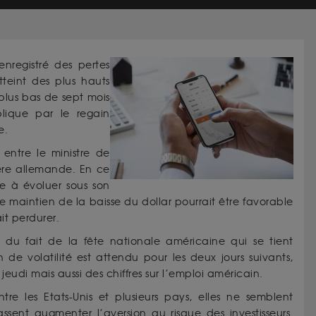
enregistré des pertes
atteint des plus hauts
plus bas de sept mois
plique par le regain
e.
entre le ministre de
ière allemande. En ce
ue à évoluer sous son
 Le maintien de la baisse du dollar pourrait être favorable
it perdurer.
s du fait de la fête nationale américaine qui se tient
de volatilité est attendu pour les deux jours suivants,
udi mais aussi des chiffres sur l’emploi américain.
re les Etats-Unis et plusieurs pays, elles ne semblent
assent augmenter l’aversion au risque des investisseurs.