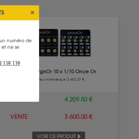
TS
SANS FISCALITÉ
s un numéro de
et ne se
0 119 119
EpargnOr 10 x 1/10 Once Or
Valeur intrinsèque 3 692.37 €
ACHAT
4 209.50 €
VENTE
3 600.00 €
VOIR CE PRODUIT