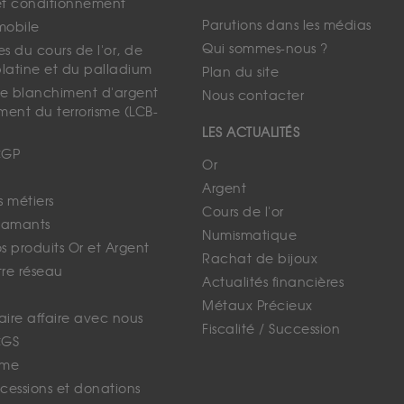
et conditionnement
Parutions dans les médias
mobile
Qui sommes-nous ?
s du cours de l'or, de
platine et du palladium
Plan du site
 le blanchiment d'argent
Nous contacter
ment du terrorisme (LCB-
LES ACTUALITÉS
CGP
Or
Argent
s métiers
Cours de l'or
iamants
Numismatique
 produits Or et Argent
Rachat de bijoux
tre réseau
Actualités financières
Métaux Précieux
faire affaire avec nous
Fiscalité / Succession
CGS
ime
cessions et donations