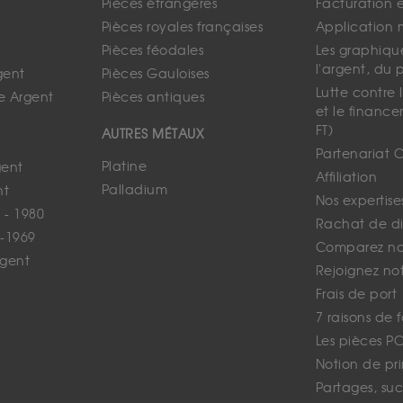
Pièces étrangères
Facturation 
Pièces royales françaises
Application 
Pièces féodales
Les graphique
l'argent, du 
gent
Pièces Gauloises
Lutte contre
e Argent
Pièces antiques
et le finance
FT)
AUTRES MÉTAUX
Partenariat 
Platine
gent
Affiliation
Palladium
nt
Nos expertise
 - 1980
Rachat de d
-1969
Comparez nos
rgent
Rejoignez no
Frais de port
7 raisons de 
Les pièces P
Notion de pr
Partages, suc