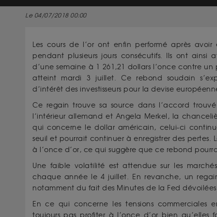
Le 04/07/2018 00:00
Les cours de l’or ont enfin performé après avoir 
pendant plusieurs jours consécutifs. Ils ont ainsi 
d’une semaine à 1 261,21 dollars l’once contre un 
atteint mardi 3 juillet. Ce rebond soudain s’ex
d’intérêt des investisseurs pour la devise européenn
Ce regain trouve sa source dans l’accord trouvé 
l’intérieur allemand et Angela Merkel, la chancel
qui concerne le dollar américain, celui-ci contin
seuil et pourrait continuer à enregistrer des pertes.
à l’once d’or, ce qui suggère que ce rebond pourra
Une faible volatilité est attendue sur les marché
chaque année le 4 juillet. En revanche, un regain 
notamment du fait des Minutes de la Fed dévoilées je
En ce qui concerne les tensions commerciales ent
toujours pas profiter à l’once d’or bien qu’elles f