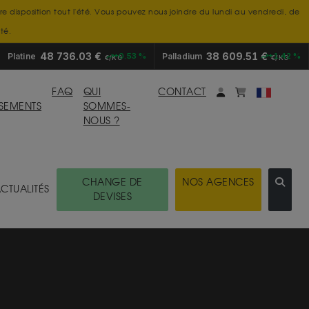
tre disposition tout l'été. Vous pouvez nous joindre du lundi au vendredi, de
té.
48 736.03 €
38 609.51 €
Platine
+0.53 %
Palladium
+1.42 %
€/KG
€/KG
Mon compte
monpanier
FAQ
QUI
CONTACT
SSEMENTS
SOMMES-
NOUS ?
CHANGE DE
NOS AGENCES
CTUALITÉS
DEVISES