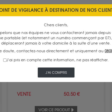
OINT DE VIGILANCE À DESTINATION DE NOS CLIEN
INDISPONIBLE
Chers clients,
pelons que nos équipes ne vous contacteront jamais depui
ne portable (et notamment un numéro commençant par 07), 
déplaceront jamais à votre domicile à la suite d'une vente.
e doute, contactez-nous directement et uniquement au
080
Signe du Zodiaque : Verseau 1 Once Argent
J'ai pris en compte cette information, ne pas réafficher.
Valeur intrinsèque 53.18 €
J'AI COMPRIS
ACHAT
77.70 €
VENTE
50.50 €
VOIR CE PRODUIT