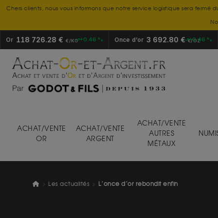
Chers clients, nous vous informons que notre service logistique sera fermé d
No
118 726.28 €
3 692.80 €
Or
+0.46 %
Once d’or
+0.46 %
€/KG
€/OZ
ACHAT/VENTE
ACHAT/VENTE
ACHAT/VENTE
AUTRES
NUMI
OR
ARGENT
MÉTAUX
Les actualités
L’once d’or rebondit enfin