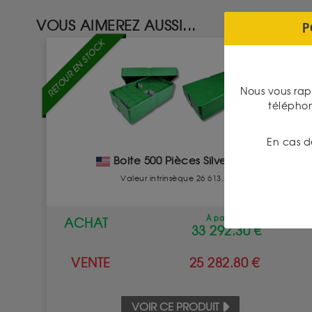
VOUS AIMEREZ AUSSI...
P
RETOUR EN STOCK
Nous vous rap
télépho
En cas d
Boite 500 Pièces Silver Eagle
Valeur intrinsèque 26 613.57 €
À partir de
ACHAT
33 292.30 €
VENTE
25 282.80 €
VOIR CE PRODUIT