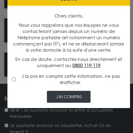
NOTRE SITE PRO
Chers clients,
Nous vous rappelons que nos équipes ne vous
DÉCOUVREZ NOTRE
contacteront jamais depuis un numéro de
CATALOGUE PRODUITS
téléphone portable (et notamment un numéro
commençant par 07), et ne se déplaceront jamais
à votre domicile à la suite d'une vente.
En cas de doute, contactez-nous directement et
LA PRESSE PARLE DE NOUS !
uniquement au
0800 119 119
J'ai pris en compte cette information, ne pas
réafficher.
J'AI COMPRIS
NOS NEWSLETTERS
NEW ! Je souhaite recevoir la lettre d'actualités
mensuelle.
Je souhaite recevoir la newsletter Achat-Or-et-
Argent.fr