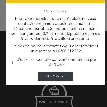
Chers clients,
Nous vous rappelons que nos équipes ne vous
ARTICLES PLUS ANCIENS
contacteront jamais depuis un numéro de
téléphone portable (et notamment un numéro
commençant par 07), et ne se déplaceront jamais
à votre domicile à la suite d'une vente.
En cas de doute, contactez-nous directement et
uniquement au
0800 119 119
J'ai pris en compte cette information, ne pas
TRANSPARENCE DES
réafficher.
PRIX
J'AI COMPRIS
PAIEMENT SECURISÉ