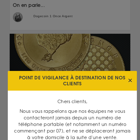
On en parle...
Dogecoin 1 Once Argent
POINT DE VIGILANCE À DESTINATION DE NOS
CLIENTS
Nouveautés
22/11/2021 16:30
EXCLUSIVITÉ : L'EPARGNOR SE DÉCLINE
Chers clients,
DÉSORMAIS EN 1/10 ONCE !
Nous vous rappelons que nos équipes ne vous
Face au succès de l'once EpargnOr et toujours
contacteront jamais depuis un numéro de
dans l'idée de rendre l'or d'investissement...
téléphone portable (et notamment un numéro
commençant par 07), et ne se déplaceront jamais
Lire la suite
à votre domicile à la suite d'une vente.