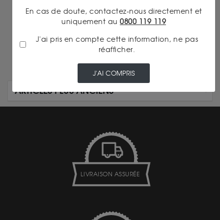
En cas de doute, contactez-nous directement et
On en parle...
uniquement au
0800 119 119
EpargnOr 1/10 Once Or
J'ai pris en compte cette information, ne pas
réafficher.
J'AI COMPRIS
ARTICLES PLUS ANCIENS
LIVRAISON ASSURÉE