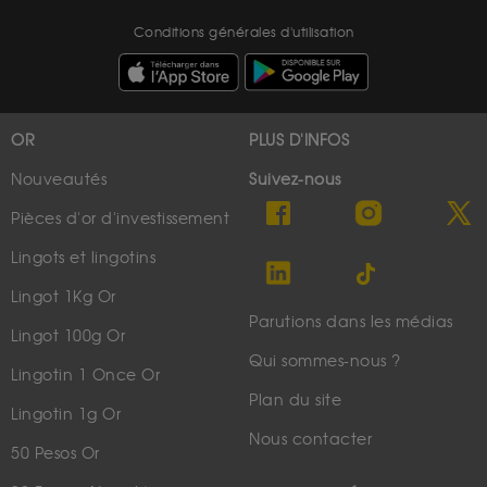
Conditions générales d'utilisation
OR
PLUS D'INFOS
Nouveautés
Suivez-nous
Pièces d'or d'investissement
Lingots et lingotins
Lingot 1Kg Or
Parutions dans les médias
Lingot 100g Or
Qui sommes-nous ?
Lingotin 1 Once Or
Plan du site
Lingotin 1g Or
Nous contacter
50 Pesos Or