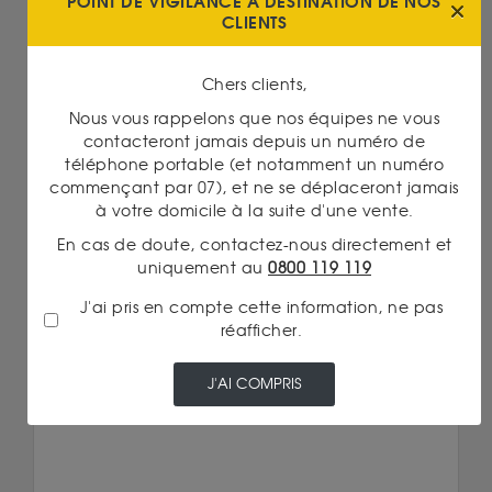
POINT DE VIGILANCE À DESTINATION DE NOS
CLIENTS
Chers clients,
Nous vous rappelons que nos équipes ne vous
contacteront jamais depuis un numéro de
téléphone portable (et notamment un numéro
commençant par 07), et ne se déplaceront jamais
à votre domicile à la suite d'une vente.
En cas de doute, contactez-nous directement et
Or
uniquement au
0800 119 119
22/05/2026
LA 50 PESOS MEXICAINE, UNE LÉGENDE DE L'OR
J'ai pris en compte cette information, ne pas
D'INVESTISSEMENT
réafficher.
Lire la suite
J'AI COMPRIS