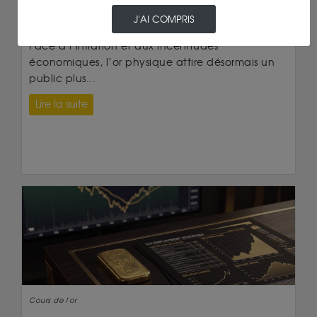
KARA : RENDRE L’OR PHYSIQUE ACCESSIBLE À
J'AI COMPRIS
UNE NOUVELLE GÉNÉRATION D’ÉPARGNANTS
Face à l’inflation et aux incertitudes
économiques, l’or physique attire désormais un
public plus...
Lire la suite
Cours de l'or