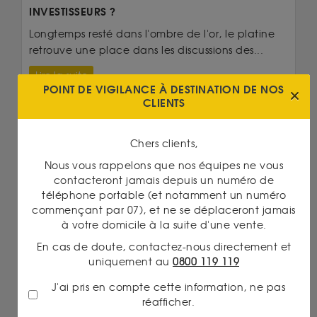
INVESTISSEURS ?
Longtemps resté dans l'ombre de l'or, le platine
retrouve une place dans les discussions des...
Lire la suite
POINT DE VIGILANCE À DESTINATION DE NOS
CLIENTS
Chers clients,
Nous vous rappelons que nos équipes ne vous
contacteront jamais depuis un numéro de
téléphone portable (et notamment un numéro
commençant par 07), et ne se déplaceront jamais
à votre domicile à la suite d'une vente.
En cas de doute, contactez-nous directement et
uniquement au
0800 119 119
J'ai pris en compte cette information, ne pas
Informations clients
réafficher.
03/07/2026 18:30