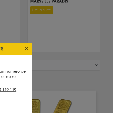
MARSEILLE PARADIS
Lire la suite
TS
s un numéro de
et ne se
0 119 119