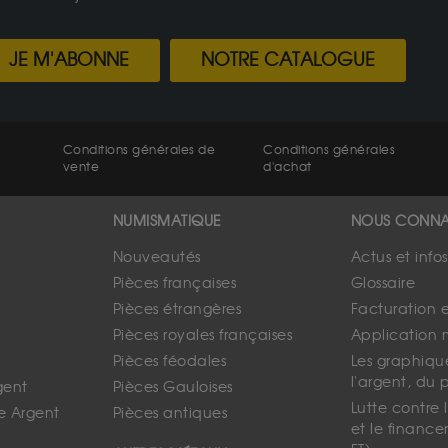
JE M'ABONNE
NOTRE CATALOGUE
Conditions générales de
Conditions générales
vente
d'achat
NUMISMATIQUE
NOUS CONNA
Nouveautés
Actus et info
Pièces françaises
Glossaire
Pièces étrangères
Facturation 
Pièces royales françaises
Application 
Pièces féodales
Les graphique
l'argent, du 
gent
Pièces Gauloises
Lutte contre
e Argent
Pièces antiques
et le finance