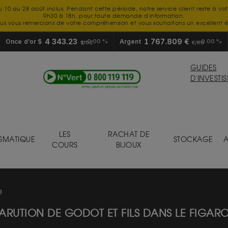
u 10 au 28 août inclus. Pendant cette période, notre service client reste à vo
9h30 à 18h, pour toute demande d'information.
us vous remercions de votre compréhension et vous souhaitons un excellent é
4 343.23
1 767.809 €
Once d’or $
0.00 %
Argent
0.00 %
$/OZ
€/KG
GUIDES
D'INVESTI
LES
RACHAT DE
SMATIQUE
STOCKAGE
A
COURS
BIJOUX
!
ARUTION DE GODOT ET FILS DANS LE FIGARO