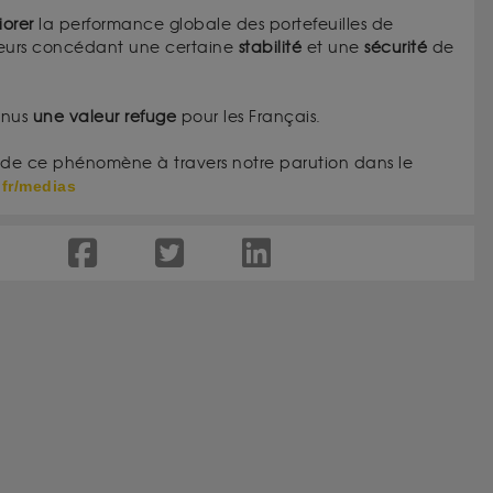
orer
la performance globale des portefeuilles de
 leurs concédant une certaine
stabilité
et une
sécurité
de
enus
une valeur refuge
pour les Français.
ion de ce phénomène à travers notre parution dans le
.fr/medias