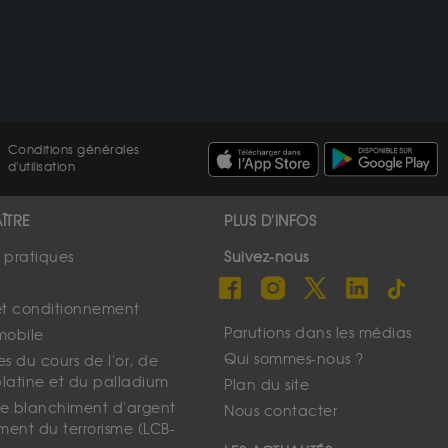
Conditions générales
d'utilisation
ÎTRE
PLUS D'INFOS
s pratiques
Suivez-nous
et conditionnement
Parutions dans les médias
mobile
Qui sommes-nous ?
s du cours de l'or, de
platine et du palladium
Plan du site
 le blanchiment d'argent
Nous contacter
ment du terrorisme (LCB-