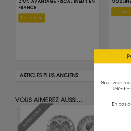
D’UN AVANTAGE FISCAL INÉDIT EN
MOULIN
FRANCE
Lire la su
Lire la suite
P
ARTICLES PLUS ANCIENS
Nous vous rap
télépho
VOUS AIMEREZ AUSSI...
En cas d
INDISPONIBLE