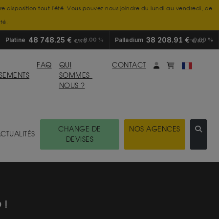
tre disposition tout l'été. Vous pouvez nous joindre du lundi au vendredi, de
té.
48 748.25 €
38 208.91 €
Platine
0.00 %
Palladium
0.00 %
€/KG
€/KG
Mon compte
monpanier
FAQ
QUI
CONTACT
SSEMENTS
SOMMES-
NOUS ?
CHANGE DE
NOS AGENCES
CTUALITÉS
DEVISES
 !