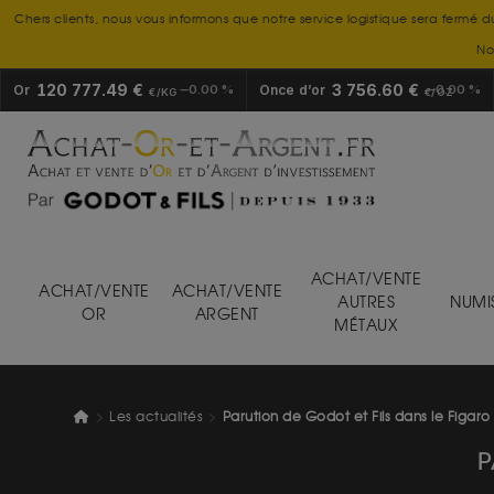
Chers clients, nous vous informons que notre service logistique sera fermé d
No
120 777.49 €
3 756.60 €
Or
0.00 %
Once d’or
0.00 %
€/KG
€/OZ
ACHAT/VENTE
ACHAT/VENTE
ACHAT/VENTE
AUTRES
NUMI
OR
ARGENT
MÉTAUX
Les actualités
Parution de Godot et Fils dans le Figaro 
P