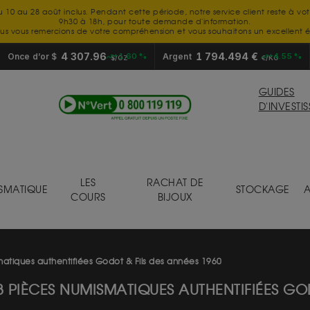
u 10 au 28 août inclus. Pendant cette période, notre service client reste à vo
9h30 à 18h, pour toute demande d'information.
us vous remercions de votre compréhension et vous souhaitons un excellent é
4 307.96
1 794.494 €
Once d’or $
+1.60 %
Argent
+4.55 %
$/OZ
€/KG
GUIDES
D'INVESTI
LES
RACHAT DE
SMATIQUE
STOCKAGE
A
COURS
BIJOUX
atiques authentifiées Godot & Fils des années 1960
 PIÈCES NUMISMATIQUES AUTHENTIFIÉES GOD