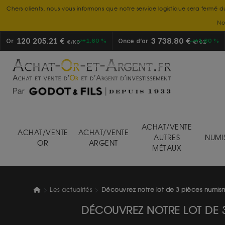
Chers clients, nous vous informons que notre service logistique sera fermé d
No
120 205.21 €
3 738.80 €
Or
+1.60 %
Once d’or
+1.60 %
€/KG
€/OZ
ACHAT/VENTE
ACHAT/VENTE
ACHAT/VENTE
AUTRES
NUMI
OR
ARGENT
MÉTAUX
Les actualités
Découvrez notre lot de 3 pièces numism
DÉCOUVREZ NOTRE LOT DE 3