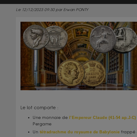
Le 12/12/2023 09:30 par Erwan PONTY
Le lot comporte :
Une monnaie de
l’Empereur Claude (41-54 ap.J-C)
Pergame
Un
frappé 
tétradrachme du royaume de Babylonie