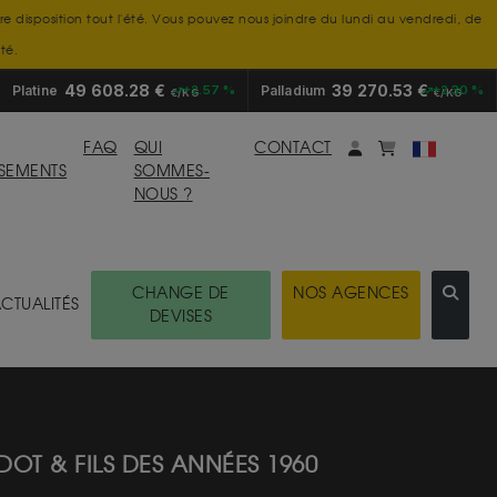
tre disposition tout l'été. Vous pouvez nous joindre du lundi au vendredi, de
té.
49 608.28 €
39 270.53 €
Platine
+2.57 %
Palladium
+2.30 %
€/KG
€/KG
Mon compte
monpanier
FAQ
QUI
CONTACT
SSEMENTS
SOMMES-
NOUS ?
CHANGE DE
NOS AGENCES
CTUALITÉS
DEVISES
OT & FILS DES ANNÉES 1960