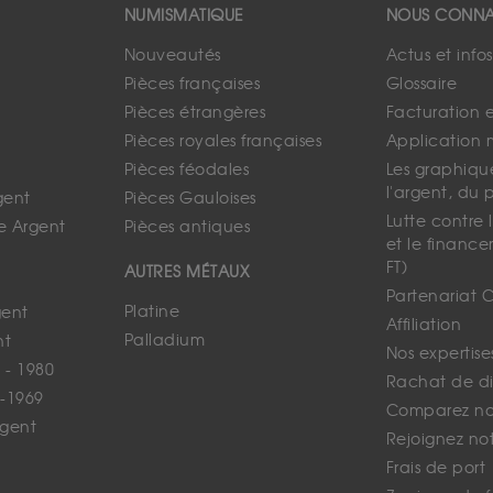
NUMISMATIQUE
NOUS CONNA
Nouveautés
Actus et info
Pièces françaises
Glossaire
Pièces étrangères
Facturation 
Pièces royales françaises
Application 
Pièces féodales
Les graphique
l'argent, du 
gent
Pièces Gauloises
Lutte contre
e Argent
Pièces antiques
et le finance
FT)
AUTRES MÉTAUX
Partenariat 
Platine
gent
Affiliation
Palladium
nt
Nos expertise
 - 1980
Rachat de d
-1969
Comparez nos
rgent
Rejoignez no
Frais de port