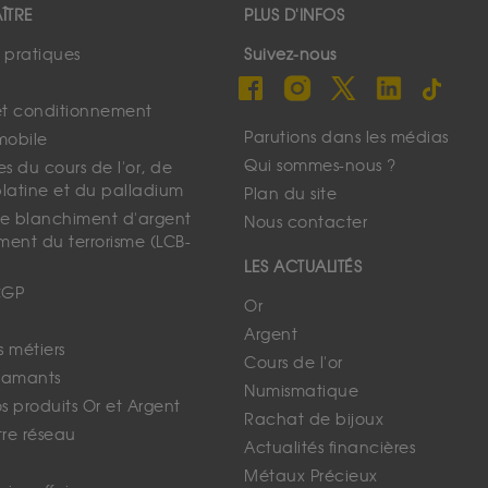
ÎTRE
PLUS D'INFOS
s pratiques
Suivez-nous
et conditionnement
Parutions dans les médias
mobile
Qui sommes-nous ?
s du cours de l'or, de
platine et du palladium
Plan du site
 le blanchiment d'argent
Nous contacter
ment du terrorisme (LCB-
LES ACTUALITÉS
CGP
Or
Argent
s métiers
Cours de l'or
iamants
Numismatique
 produits Or et Argent
Rachat de bijoux
tre réseau
Actualités financières
Métaux Précieux