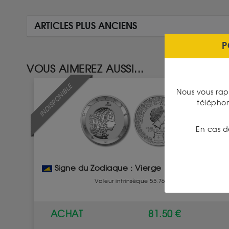
ARTICLES PLUS ANCIENS
P
VOUS AIMEREZ AUSSI...
INDISPONIBLE
Nous vous rap
télépho
En cas d
Signe du Zodiaque : Vierge 1 Once Argent
Valeur intrinsèque 55.76 €
ACHAT
81.50 €