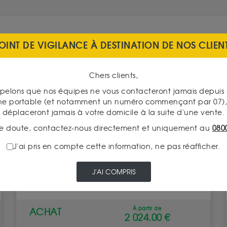
OINT DE VIGILANCE À DESTINATION DE NOS CLIEN
Chers clients,
pelons que nos équipes ne vous contacteront jamais depui
ne portable (et notamment un numéro commençant par 07), 
déplaceront jamais à votre domicile à la suite d'une vente.
e doute, contactez-nous directement et uniquement au
080
J'ai pris en compte cette information, ne pas réafficher.
Britannia 1/2 Once Or
J'AI COMPRIS
Valeur intrinsèque 1 869.00 €
À partir de
ACHAT
2 024.00 €