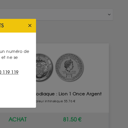
TS
INDISPONIBLE
s un numéro de
et ne se
0 119 119
Signe du Zodiaque : Lion 1 Once Argent
Valeur intrinsèque 55.76 €
ACHAT
81.50 €