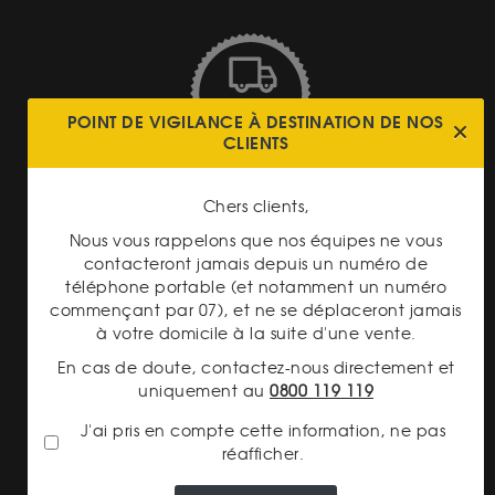
POINT DE VIGILANCE À DESTINATION DE NOS
LIVRAISON ASSURÉE
CLIENTS
Chers clients,
Nous vous rappelons que nos équipes ne vous
contacteront jamais depuis un numéro de
téléphone portable (et notamment un numéro
PAIEMENT SECURISÉ
commençant par 07), et ne se déplaceront jamais
à votre domicile à la suite d'une vente.
En cas de doute, contactez-nous directement et
uniquement au
0800 119 119
J'ai pris en compte cette information, ne pas
réafficher.
TRANSPARENCE DES