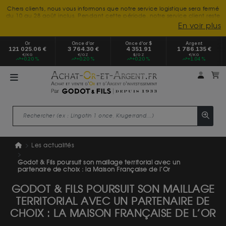
Chers clients, nous vous informons que notre service logistique sera fermé
du 10 au 28 août inclus. Pendant cette période, notre service client reste
à votre disposition tout l'été. Vous pouvez nous joindre du lundi au
En voir plus
vendredi, de 9h30 à 18h, pour toute demande d'information.
Nous vous remercions de votre compréhension et vous souhaitons un
Or
Once d’or
Once d’or $
Argent
excellent été.
121 025.06 €
3 764.30 €
4 351.91
1 786.135 €
€/KG
€/OZ
$/OZ
€/KG
+0.20 %
+0.20 %
+0.20 %
+1.04 %
Mon 
m
Les actualités
Godot & Fils poursuit son maillage territorial avec un
partenaire de choix : la Maison Française de l’Or
GODOT & FILS POURSUIT SON MAILLAGE
TERRITORIAL AVEC UN PARTENAIRE DE
CHOIX : LA MAISON FRANÇAISE DE L’OR