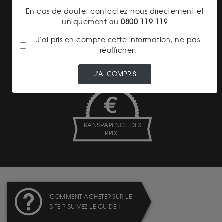
En cas de doute, contactez-nous directement et
uniquement au
0800 119 119
J'ai pris en compte cette information, ne pas
PAIEMENT SECURISÉ
réafficher.
J'AI COMPRIS
TRANSPARENCE DES
PRIX
COMMENT ACHETER SUR LE
SITE ? SUIVEZ LE GUIDE !