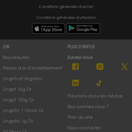
Conditions générales d'achat
Conditions générales d'utilisation
OR
PLUS D'INFOS
Nouveautés
Suivez-nous
Pièces d'or d'investissement
Lingots et lingotins
Lingot 1Kg Or
Parutions dans les médias
Lingot 100g Or
Qui sommes-nous ?
Lingotin 1 Once Or
Plan du site
Lingotin 1g Or
Nous contacter
50 Pesos Or