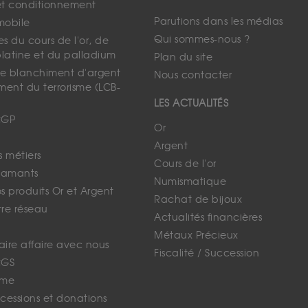
et conditionnement
Parutions dans les médias
mobile
Qui sommes-nous ?
s du cours de l'or, de
platine et du palladium
Plan du site
 le blanchiment d'argent
Nous contacter
ment du terrorisme (LCB-
LES ACTUALITÉS
CGP
Or
Argent
s métiers
Cours de l'or
iamants
Numismatique
 produits Or et Argent
Rachat de bijoux
tre réseau
Actualités financières
Métaux Précieux
faire affaire avec nous
Fiscalité / Succession
CGS
ime
cessions et donations