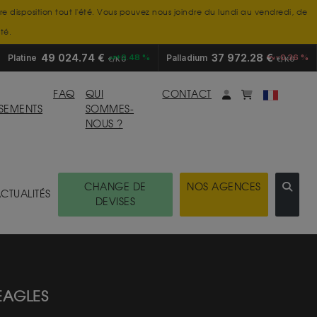
tre disposition tout l'été. Vous pouvez nous joindre du lundi au vendredi, de
té.
49 024.74 €
37 972.28 €
Platine
+0.48 %
Palladium
-0.36 %
€/KG
€/KG
Mon compte
monpanier
FAQ
QUI
CONTACT
SSEMENTS
SOMMES-
NOUS ?
CHANGE DE
NOS AGENCES
CTUALITÉS
DEVISES
EAGLES