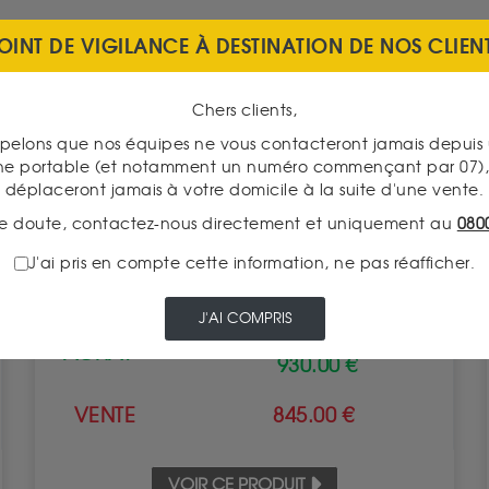
OINT DE VIGILANCE À DESTINATION DE NOS CLIEN
Chers clients,
pelons que nos équipes ne vous contacteront jamais depui
ne portable (et notamment un numéro commençant par 07), 
déplaceront jamais à votre domicile à la suite d'une vente.
e doute, contactez-nous directement et uniquement au
080
Souverain
J'ai pris en compte cette information, ne pas réafficher.
Valeur intrinsèque 883.79 €
J'AI COMPRIS
À partir de
ACHAT
930.00 €
VENTE
845.00 €
VOIR CE PRODUIT