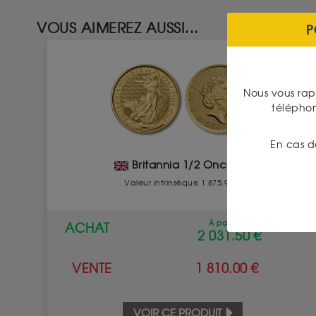
VOUS AIMEREZ AUSSI...
P
Nous vous rap
télépho
En cas d
Britannia 1/2 Once Or
Valeur intrinsèque 1 875.98 €
À partir de
ACHAT
2 031.50 €
VENTE
1 810.00 €
VOIR CE PRODUIT