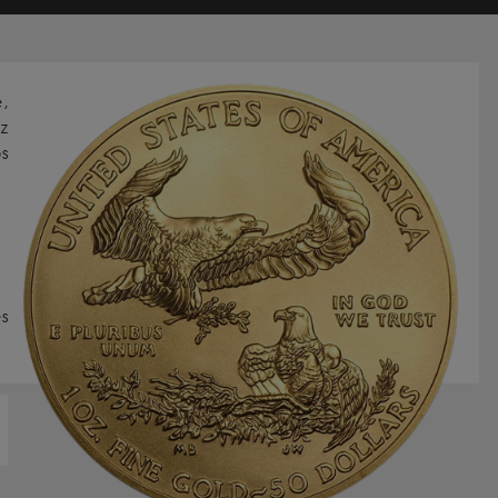
,
z
os
s