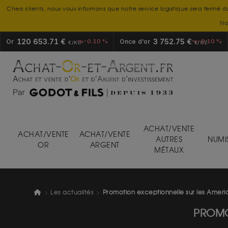
Chers clients, nous vous informons que notre service logistique sera fermé d
No
120 653.71 €
3 752.75 €
Or
-0.10 %
Once d’or
-0.10 %
€/KG
€/OZ
ACHAT/VENTE
ACHAT/VENTE
ACHAT/VENTE
AUTRES
NUMI
OR
ARGENT
MÉTAUX
Les actualités
Promotion exceptionnelle sur les Ameri
PROMO