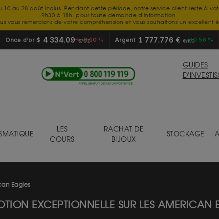
u 10 au 28 août inclus. Pendant cette période, notre service client reste à vo
9h30 à 18h, pour toute demande d'information.
us vous remercions de votre compréhension et vous souhaitons un excellent é
4 334.09
1 777.776 €
Once d’or $
-0.10 %
Argent
+0.56 %
$/OZ
€/KG
GUIDES
D'INVESTI
LES
RACHAT DE
SMATIQUE
STOCKAGE
A
COURS
BIJOUX
can Eagles
TION EXCEPTIONNELLE SUR LES AMERICAN 