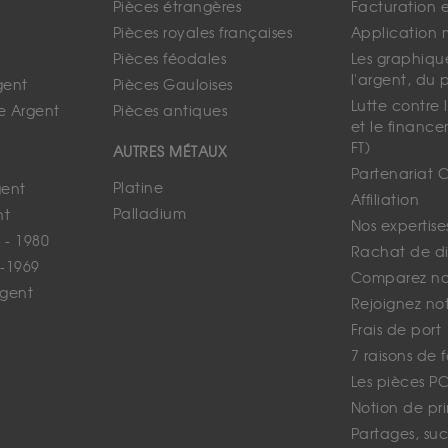
Pièces étrangères
Facturation 
Pièces royales françaises
Application 
Pièces féodales
Les graphique
l'argent, du 
gent
Pièces Gauloises
Lutte contre
e Argent
Pièces antiques
et le finance
FT)
AUTRES MÉTAUX
Partenariat 
Platine
gent
Affiliation
Palladium
nt
Nos expertise
 - 1980
Rachat de d
-1969
Comparez nos
rgent
Rejoignez no
Frais de port
7 raisons de 
Les pièces P
Notion de pr
Partages, suc