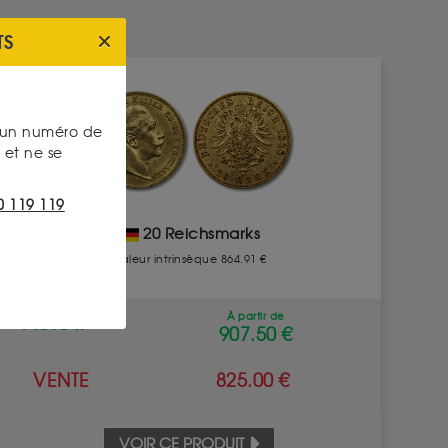
TS
s un numéro de
et ne se
0 119 119
20 Reichsmarks
Valeur intrinsèque 864.91 €
À partir de
ACHAT
907.50 €
VENTE
825.00 €
VOIR CE PRODUIT