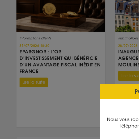
Informations clients
Informations 
31/07/2026 18:30
28/07/2026 
EPARGNOR : L’OR
INAUGUR
D’INVESTISSEMENT QUI BÉNÉFICIE
AGENCE 
D’UN AVANTAGE FISCAL INÉDIT EN
MOULIN
FRANCE
Lire la su
Lire la suite
P
Nous vous rap
télépho