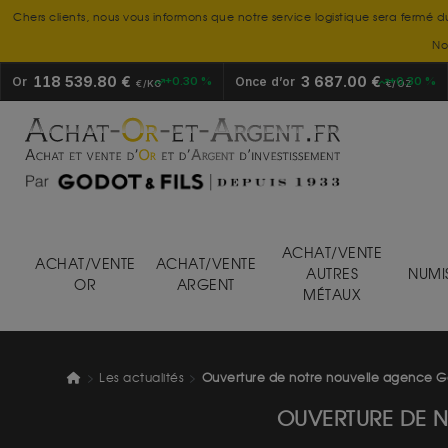
Chers clients, nous vous informons que notre service logistique sera fermé d
No
118 539.80 €
3 687.00 €
Or
+0.30 %
Once d’or
+0.30 %
€/KG
€/OZ
ACHAT/VENTE
ACHAT/VENTE
ACHAT/VENTE
AUTRES
NUMI
OR
ARGENT
MÉTAUX
Les actualités
Ouverture de notre nouvelle agence Go
OUVERTURE DE N