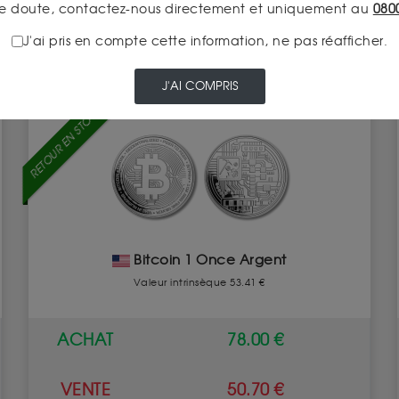
e doute, contactez-nous directement et uniquement au
080
J'ai pris en compte cette information, ne pas réafficher.
J'AI COMPRIS
RETOUR EN STOCK
Bitcoin 1 Once Argent
Valeur intrinsèque 53.41 €
ACHAT
78.00 €
VENTE
50.70 €