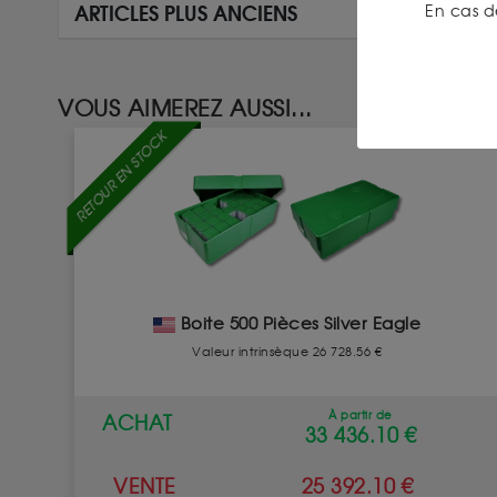
En cas d
ARTICLES PLUS ANCIENS
VOUS AIMEREZ AUSSI...
RETOUR EN STOCK
Boite 500 Pièces Silver Eagle
Valeur intrinsèque 26 728.56 €
À partir de
ACHAT
33 436.10 €
VENTE
25 392.10 €