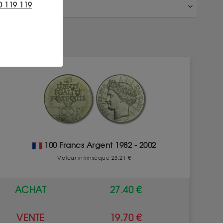
0 119 119
100 Francs Argent 1982 - 2002
Valeur intrinsèque 23.21 €
ACHAT
27.40 €
VENTE
19.70 €