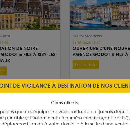
clients
Informations clients
11:30
24/07/2026 11:30
ATION DE NOTRE
OUVERTURE D'UNE NOUVE
GODOT & FILS À ISSY-LES-
AGENCE GODOT & FILS À 
EAUX
Lire la suite
ite
OINT DE VIGILANCE À DESTINATION DE NOS CLIEN
Chers clients,
pelons que nos équipes ne vous contacteront jamais depui
ne portable (et notamment un numéro commençant par 07), 
déplaceront jamais à votre domicile à la suite d'une vente.