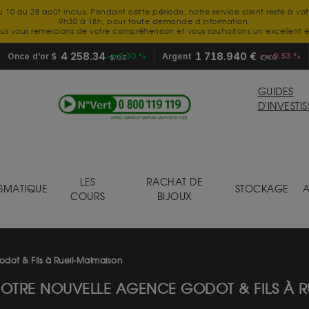
u 10 au 28 août inclus. Pendant cette période, notre service client reste à vo
9h30 à 18h, pour toute demande d'information.
us vous remercions de votre compréhension et vous souhaitons un excellent é
4 258.34
1 718.940 €
Once d’or $
+0.30 %
Argent
-0.53 %
$/OZ
€/KG
GUIDES
D'INVESTI
LES
RACHAT DE
SMATIQUE
STOCKAGE
A
COURS
BIJOUX
dot & Fils à Rueil-Malmaison
OTRE NOUVELLE AGENCE GODOT & FILS À 