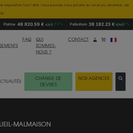
tre disposition tout l'été. Vous pouvez nous joindre du lundi au vendredi, de
té.
48 820.59 €
38 182.23 €
Platine
+0.71 %
Palladium
+0.29 %
€/KG
€/KG
Mon compte
monpanier
FAQ
QUI
CONTACT
SSEMENTS
SOMMES-
NOUS ?
CHANGE DE
NOS AGENCES
CTUALITÉS
DEVISES
RUEIL-MALMAISON