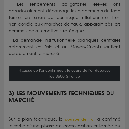
- Les rendements obligataires élevés ont
paradoxalement découragé les placements de long
terme, en raison de leur risque inflationniste. L’or,
non corrélé aux marchés de taux, apparaît dès lors
comme une alternative stratégique.
- La demande institutionnelle (banques centrales
notamment en Asie et au Moyen-Orient) soutient
durablement le marché.
Hausse de l’or confirmée : le cours de l'or dépasse
les 3500 $ l’once
3) LES MOUVEMENTS TECHNIQUES DU
MARCHÉ
Sur le plan technique, la
courbe de l’or
a confirmé
la sortie d’une phase de consolidation entamée au