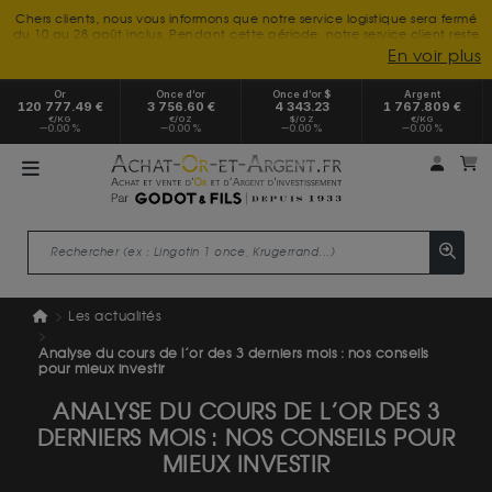
Chers clients, nous vous informons que notre service logistique sera fermé
du 10 au 28 août inclus. Pendant cette période, notre service client reste
à votre disposition tout l'été. Vous pouvez nous joindre du lundi au
En voir plus
vendredi, de 9h30 à 18h, pour toute demande d'information.
Nous vous remercions de votre compréhension et vous souhaitons un
Or
Once d’or
Once d’or $
Argent
excellent été.
120 777.49 €
3 756.60 €
4 343.23
1 767.809 €
€/KG
€/OZ
$/OZ
€/KG
0.00 %
0.00 %
0.00 %
0.00 %
Mon 
m
Les actualités
Analyse du cours de l’or des 3 derniers mois : nos conseils
pour mieux investir
ANALYSE DU COURS DE L’OR DES 3
DERNIERS MOIS : NOS CONSEILS POUR
MIEUX INVESTIR