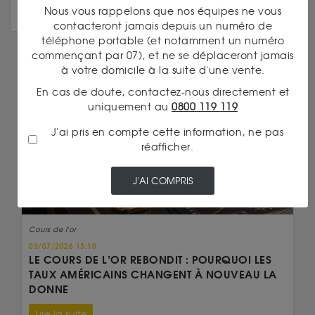
Nous vous rappelons que nos équipes ne vous
contacteront jamais depuis un numéro de
téléphone portable (et notamment un numéro
commençant par 07), et ne se déplaceront jamais
à votre domicile à la suite d'une vente.
DANS LA MÊME CATÉGORIE
En cas de doute, contactez-nous directement et
uniquement au
0800 119 119
J'ai pris en compte cette information, ne pas
réafficher.
J'AI COMPRIS
Cours de l'or
03/07/2026 13:10
LE COURS DE L’OR REBONDIT : POURQUOI LES
TAUX AMÉRICAINS CHANGENT À NOUVEAU LA
DONNE
Lire la suite