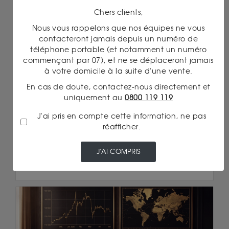
Chers clients,
Nous vous rappelons que nos équipes ne vous
Cours de l'or
contacteront jamais depuis un numéro de
16/06/2026 12:20
téléphone portable (et notamment un numéro
ACCORD ÉTATS-UNIS-IRAN : POURQUOI L’OR
commençant par 07), et ne se déplaceront jamais
MONTE MALGRÉ L’ACCALMIE ?
à votre domicile à la suite d'une vente.
Lire la suite
En cas de doute, contactez-nous directement et
uniquement au
0800 119 119
J'ai pris en compte cette information, ne pas
réafficher.
J'AI COMPRIS