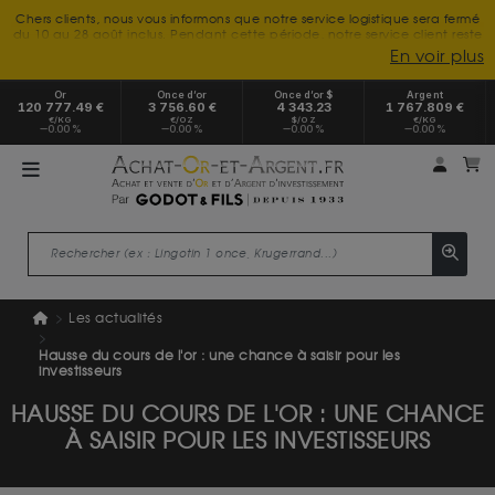
Chers clients, nous vous informons que notre service logistique sera fermé
du 10 au 28 août inclus. Pendant cette période, notre service client reste
à votre disposition tout l'été. Vous pouvez nous joindre du lundi au
En voir plus
vendredi, de 9h30 à 18h, pour toute demande d'information.
Nous vous remercions de votre compréhension et vous souhaitons un
Or
Once d’or
Once d’or $
Argent
excellent été.
120 777.49 €
3 756.60 €
4 343.23
1 767.809 €
€/KG
€/OZ
$/OZ
€/KG
0.00 %
0.00 %
0.00 %
0.00 %
Mon 
m
Les actualités
Hausse du cours de l'or : une chance à saisir pour les
investisseurs
HAUSSE DU COURS DE L'OR : UNE CHANCE
À SAISIR POUR LES INVESTISSEURS