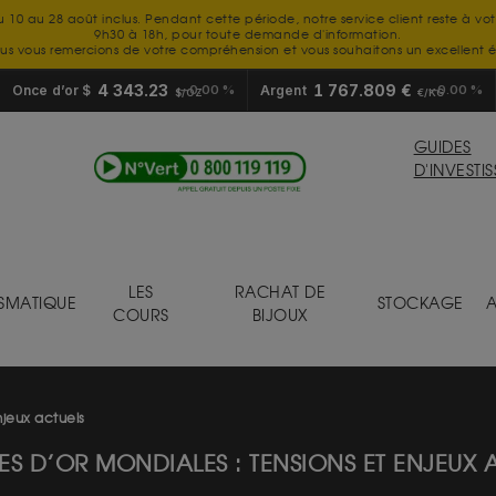
u 10 au 28 août inclus. Pendant cette période, notre service client reste à vo
9h30 à 18h, pour toute demande d'information.
us vous remercions de votre compréhension et vous souhaitons un excellent é
4 343.23
1 767.809 €
Once d’or $
0.00 %
Argent
0.00 %
$/OZ
€/KG
GUIDES
D'INVESTI
LES
RACHAT DE
SMATIQUE
STOCKAGE
A
COURS
BIJOUX
njeux actuels
ES D’OR MONDIALES : TENSIONS ET ENJEUX 