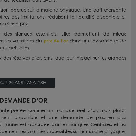
 et de
sécuriser
leurs avoirs.
sion accrue sur le marché physique. Une part croissante
es des institutions, réduisant la liquidité disponible et
or
et son prix.
ent des signaux essentiels. Elles permettent de mieux
e les variations du
prix de l’or
dans une dynamique de
es actuelles.
x des réserves d’or, ainsi que leur impact sur les grandes
SUR 20 ANS : ANALYSE
A DEMANDE D’OR
e interprétée comme un manque réel d’or, mais plutôt
tement disponible et une demande de plus en plus
al jaune est absorbée par les Banques Centrales et les
iquement les volumes accessibles sur le marché physique.