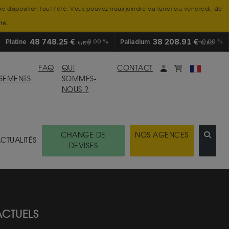
tre disposition tout l'été. Vous pouvez nous joindre du lundi au vendredi, de
té.
48 748.25 €
38 208.91 €
Platine
0.00 %
Palladium
0.00 %
€/KG
€/KG
Mon compte
monpanier
FAQ
QUI
CONTACT
SSEMENTS
SOMMES-
NOUS ?
CHANGE DE
NOS AGENCES
CTUALITÉS
DEVISES
ACTUELS