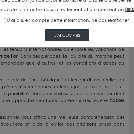
déplaceront jamais à votre domicile à la suite d'une vente.
e doute, contactez-nous directement et uniquement au
080
J'ai pris en compte cette information, ne pas réafficher.
UN COURS DE L’OR EN CONSTANTE
J'AI COMPRIS
uencé par des facteurs économiques, monétaires et
 les tensions internationales ou encore les variations de
s de l'or
. Dans ces périodes, la liquidité du marché peut
 demandées que d’autres, et les conditions d’accès au
le prix de l’or “théorique” et les conditions réelles du
ièces très reconnues ou les lingots, peuvent voir leurs
isponibilité. Pour un investisseur, ces éléments rendent
t une approche structurée, basée sur des repères
fiables
sionnel vous offrira une meilleure compréhension des
 évolutions et aide à éviter des décisions prises dans