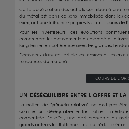
leurs stocks en or afin de
consolider
leurs équilibres
Cette accélération des achats contribue à une ten
du métal est dans ce sens immobilisée dans les coffr
exerçant une influence progressive sur le
cours de l’
Pour les investisseurs, ces évolutions constitu
comprendre les mouvements du marché et d’inscrir
long terme, en cohérence avec les grandes tendanc
Découvrez dans cet article les tensions et les enjeu
tendances du marché.
COURS DE L'OR 
UN DÉSÉQUILIBRE ENTRE L'OFFRE ET L
La notion de “
pénurie relative
” ne doit pas êtr
comme un déséquilibre entre l’offre immédia
concentrée. En effet, une part croissante du mét
grands acteurs institutionnels, ce qui réduit mécan