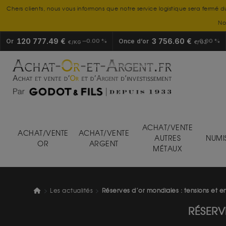
Chers clients, nous vous informons que notre service logistique sera fermé d
No
120 777.49 €
3 756.60 €
Or
0.00 %
Once d’or
0.00 %
€/KG
€/OZ
ACHAT/VENTE
ACHAT/VENTE
ACHAT/VENTE
AUTRES
NUMI
OR
ARGENT
MÉTAUX
Les actualités
Réserves d’or mondiales : tensions et e
RÉSERV