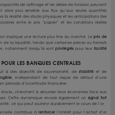
 capacités de raffinage et les délais de livraison peuvent
 alors plus sensible aux flux qu’aux seules quantités
fois la réalité des stocks physiques et les anticipations des
oraires entre le prix “papier” et les conditions réelles
tuation implique une lecture plus fine du marché. Le
prix de
de la liquidité, tandis que certaines pièces ou formats
er, notamment lorsqu’ils sont
privilégiés
pour leur
facilité
R POUR LES BANQUES CENTRALES
out à des objectifs de souveraineté, de
stabilité
et de
ngible
, indépendant de tout risque de défaut d’une
 en période d’incertitude financière.
s stocks, cherchent à sécuriser leurs économies face aux
tiques. Cette dynamique envoie également un
signal fort
orité, ce qui peut soutenir durablement le cours de l’or.
ionnelle contribue à
renforcer
l’intérêt pour l’achat d’or