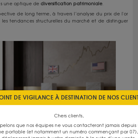
s une optique de
diversification patrimoniale
.
tive de long terme, à travers l’analyse du prix de l'or
r les tendances structurelles du marché et de distinguer
OINT DE VIGILANCE À DESTINATION DE NOS CLIEN
Chers clients,
pelons que nos équipes ne vous contacteront jamais depui
ne portable (et notamment un numéro commençant par 07), 