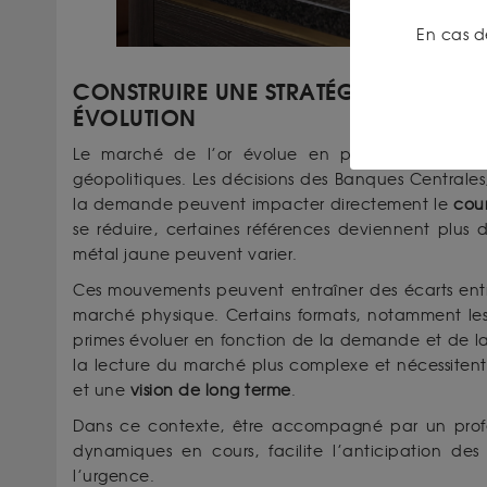
En cas d
CONSTRUIRE UNE STRATÉGIE FACE À 
ÉVOLUTION
Le marché de l’or évolue en permanence, infl
géopolitiques. Les décisions des Banques Centrales,
la demande peuvent impacter directement le
cour
se réduire, certaines références deviennent plus
métal jaune peuvent varier.
Ces mouvements peuvent entraîner des écarts entre 
marché physique. Certains formats, notamment les p
primes évoluer en fonction de la demande et de la d
la lecture du marché plus complexe et nécessiten
et une
vision de long terme
.
Dans ce contexte, être accompagné par un profes
dynamiques en cours, facilite l’anticipation des
l’urgence.