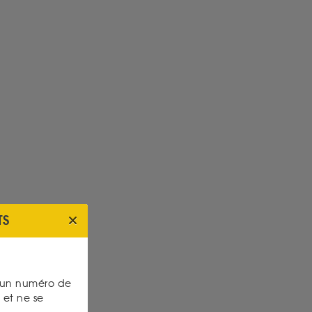
TS
s un numéro de
et ne se