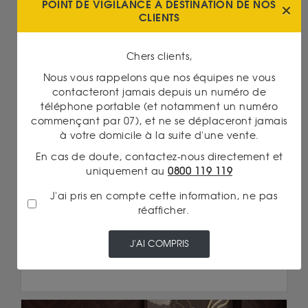
POINT DE VIGILANCE À DESTINATION DE NOS
CLIENTS
Chers clients,
Nous vous rappelons que nos équipes ne vous
contacteront jamais depuis un numéro de
Cours de l'or
téléphone portable (et notamment un numéro
25/06/2026 16:00
commençant par 07), et ne se déplaceront jamais
L’OR PERD LES 4 000 $ : FAUT-IL S’INQUIÉTER
à votre domicile à la suite d'une vente.
POUR SON ÉPARGNE ?
En cas de doute, contactez-nous directement et
Lire la suite
uniquement au
0800 119 119
J'ai pris en compte cette information, ne pas
réafficher.
J'AI COMPRIS