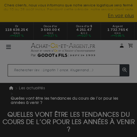
Chers clients, nous vous informons que notre service logistique sera fermé
du 10 au 28 août inclus. Pendant cette période, notre service client reste
à votre disposition tout l'été. Vous pouvez nous joindre du lundi au
En voir plus
vendredi, de 9h30 à 18h, pour toute demande d'information.
Nous vous remercions de votre compréhension et vous souhaitons un
Or
Once d’or
Once d’or $
Argent
excellent été.
118 636.25 €
3 690.00 €
4 251.47
1 732.765 €
€/KG
€/OZ
$/OZ
€/KG
+0.27 %
+0.27 %
+0.27 %
+0.96 %
Mon 
m
Les actualités
Quelles vont être les tendances du cours de l’or pour les
années à venir ?
QUELLES VONT ÊTRE LES TENDANCES DU
COURS DE L’OR POUR LES ANNÉES À VENIR
?