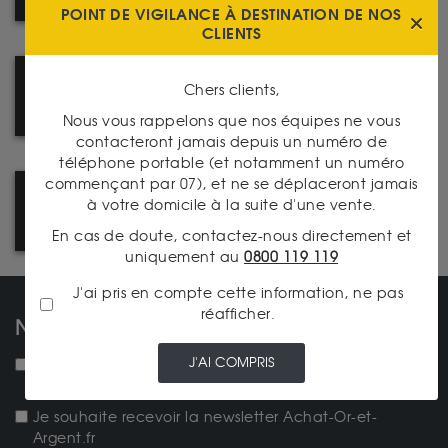
POINT DE VIGILANCE À DESTINATION DE NOS
CLIENTS
PROFESSIONNELS ? LES
Chers clients,
MEILLEURES CONDITIONS SUR
NOTRE SITE PRO
Nous vous rappelons que nos équipes ne vous
contacteront jamais depuis un numéro de
téléphone portable (et notamment un numéro
commençant par 07), et ne se déplaceront jamais
LIVRAISON : TABLEAU DES
à votre domicile à la suite d'une vente.
FRAIS DE PORT
En cas de doute, contactez-nous directement et
uniquement au
0800 119 119
J'ai pris en compte cette information, ne pas
réafficher.
NOS NEWSLETTERS
J'AI COMPRIS
NEW ! Je souhaite recevoir la lettre d'actualités
mensuelle.
Je souhaite recevoir la newsletter Achat-Or-et-
Argent.fr