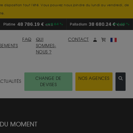
tre disposition tout l'été. Vous pouvez nous joindre du lundi au vendredi, de
té.
48 786.19 €
38 680.24 €
Platine
+0.64 %
Palladium
+1.60 %
€/KG
€/KG
Mon compte
monpanier
FAQ
QUI
CONTACT
SSEMENTS
SOMMES-
NOUS ?
CHANGE DE
NOS AGENCES
CTUALITÉS
DEVISES
E DU MOMENT