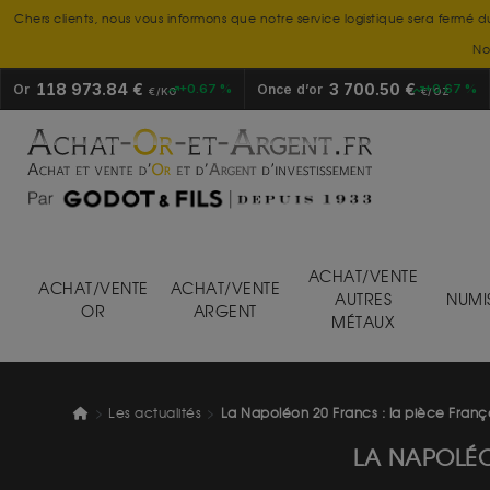
Chers clients, nous vous informons que notre service logistique sera fermé d
No
118 973.84 €
3 700.50 €
Or
+0.67 %
Once d’or
+0.67 %
€/KG
€/OZ
ACHAT/VENTE
ACHAT/VENTE
ACHAT/VENTE
AUTRES
NUMI
OR
ARGENT
MÉTAUX
Les actualités
La Napoléon 20 Francs : la pièce Fran
LA NAPOLÉO