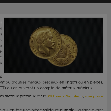
t
er
fs
n
e
ue
e
s
x
ent
ou d'autres métaux précieux
en lingots
ou
en pièces
,
 (ETF) ou en ouvrant un compte de
métaux précieux
.
es métaux précieux
est la
20 francs Napoléon
,
une pièce
ce qui en fait une pièce
solide
et
durable
. La face avant