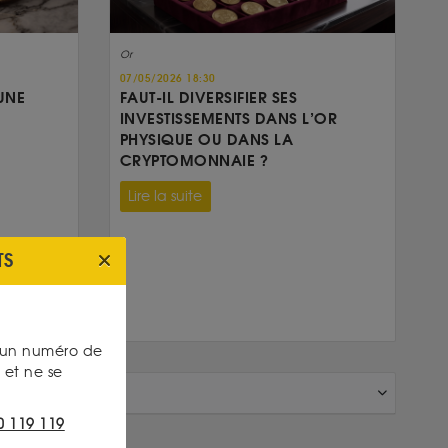
Or
07/05/2026 18:30
UNE
FAUT-IL DIVERSIFIER SES
INVESTISSEMENTS DANS L’OR
PHYSIQUE OU DANS LA
CRYPTOMONNAIE ?
Lire la suite
TS
s un numéro de
et ne se
0 119 119