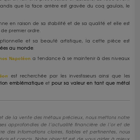
andis que la face arrière est gravée du coq gaulois, le
ne en raison de sa stabilité et de sa qualité et elle est
de premier ordre.
ptionnelle et sa beauté artistique, la cette pièce est
risées au monde
.
ancs Napoléon
a tendance à se maintenir à des niveaux
léon
est recherchée par les investisseurs ainsi que les
ction emblématique
et
pour sa valeur en tant que métal
et de la vente des métaux précieux, nous mettons notre
yses approfondies de l’actualité financière de l’or et de
e des informations claires, fiables et pertinentes, nous
écis et concis. Notre objectif est de vous aider à mieux