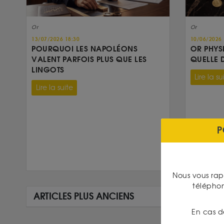
Or
Or
13/07/2026 18:30
10/06/2026 
POURQUOI LES NAPOLÉONS
OR PHYS
VALENT PARFOIS PLUS QUE LES
QUELLE 
LINGOTS
Lire la su
Lire la suite
P
Nous vous rap
télépho
ARTICLES PLUS ANCIENS
En cas d