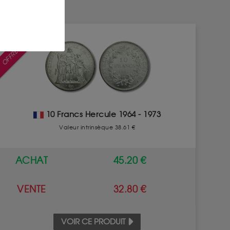
OFFRE SPÉCIALE
10 Francs Hercule 1964 - 1973
Valeur intrinsèque 38.61 €
ACHAT
45.20 €
VENTE
32.80 €
VOIR CE PRODUIT