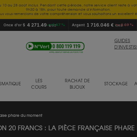
u 10 au 28 août inclus. Pendant cette période, notre service client reste à vo
9h30 à 18h, pour toute demande d'information.
us vous remercions de votre compréhension et vous souhaitons un excellent é
4 271.49
1 716.046 €
Once d’or $
+0.67 %
Argent
-0.69 %
$/OZ
€/KG
GUIDES
D'INVESTI
LES
RACHAT DE
SMATIQUE
STOCKAGE
A
COURS
BIJOUX
çaise phare du moment
N 20 FRANCS : LA PIÈCE FRANÇAISE PHAR