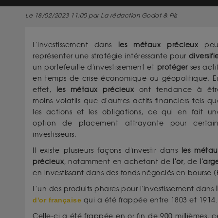
Le 18/02/2023 11:00 par La rédaction Godot & Fils
L'investissement dans
les métaux précieux
peu
représenter une stratégie intéressante pour
diversifi
un portefeuille d'investissement et
protéger
ses acti
en temps de crise économique ou géopolitique. E
effet,
les métaux précieux
ont tendance à êtr
moins volatils que d'autres actifs financiers tels q
les actions et les obligations, ce qui en fait un
option de placement attrayante pour certain
investisseurs.
Il existe plusieurs façons d'investir dans
les métau
précieux
, notamment en achetant de
l'or
, de
l'arg
en investissant dans des fonds négociés en bourse
L'un des produits phares pour l'investissement dans
l
d'or française
qui a été frappée entre 1803 et 1914.
Celle-ci a été frappée en or fin de 900 millièmes, 