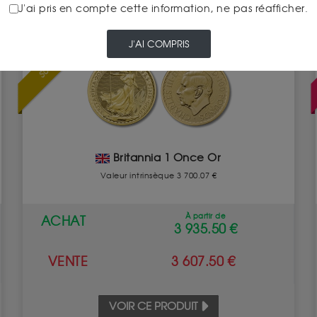
J'ai pris en compte cette information, ne pas réafficher.
J'AI COMPRIS
SUPERBE
Britannia 1 Once Or
Valeur intrinsèque 3 700.07 €
À partir de
ACHAT
3 935.50 €
VENTE
3 607.50 €
VOIR CE PRODUIT