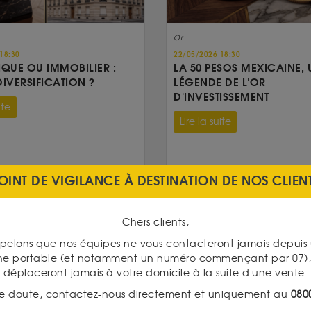
Or
18:30
22/05/2026 18:30
IQUE OU IMMOBILIER :
LA 50 PESOS MEXICAINE, 
DIVERSIFICATION ?
LÉGENDE DE L'OR
D'INVESTISSEMENT
ite
Lire la suite
OINT DE VIGILANCE À DESTINATION DE NOS CLIEN
Chers clients,
pelons que nos équipes ne vous contacteront jamais depui
ne portable (et notamment un numéro commençant par 07), 
déplaceront jamais à votre domicile à la suite d'une vente.
e doute, contactez-nous directement et uniquement au
080