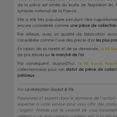
de la pièce est ornée du buste de Napoléon Ier, t
symbole national de la France.
Elle a été très populaire pendant l'ère napoléonien
encore considérée comme
une pièce de collection
Par ailleurs, avec sa qualité de fabrication exce
considérée comme l'une des pièces d'or
les plus p
En raison de sa rareté et de sa demande,
la 20 fr
de prix élevés sur
le marché de l'or
.
Par conséquent, aujourd'hui,
la 20 francs Napo
collectionneurs pour son
statut de pièce de colle
précieux
.
Par
La rédaction Godot & Fils
Passionnés et experts dans le domaine de l’achat 
expertise à votre service pour vous offrir des anal
l’argent. Animés par la volonté de vous transmettr
veillons à ce que chaque contenu soit à la fois pr