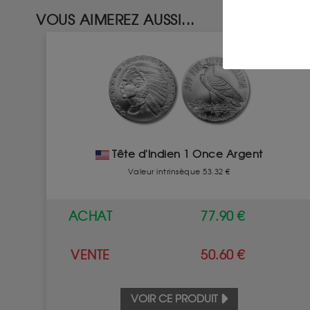
VOUS AIMEREZ AUSSI...
Tête d'Indien 1 Once Argent
Valeur intrinsèque 53.32 €
ACHAT
77.90 €
VENTE
50.60 €
VOIR CE PRODUIT