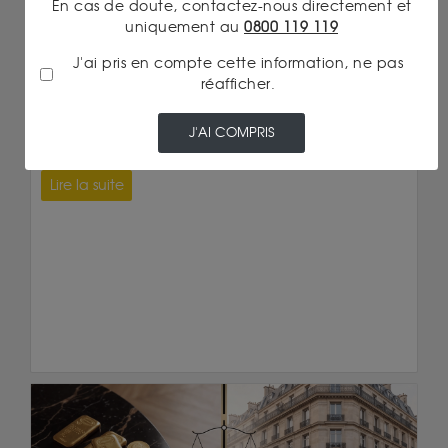
En cas de doute, contactez-nous directement et
uniquement au
0800 119 119
J'ai pris en compte cette information, ne pas
réafficher.
Or
13/07/2026 18:30
POURQUOI LES NAPOLÉONS VALENT PARFOIS
J'AI COMPRIS
PLUS QUE LES LINGOTS
Lire la suite