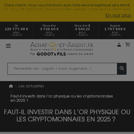
Chers clients, nous vous informons que notre service logistique sera fermé
du 10 au 28 août inclus. Pendant cette période, notre service client reste
à votre disposition tout l'été. Vous pouvez nous joindre du lundi au
En voir plus
vendredi, de 9h30 à 18h, pour toute demande d'information.
Nous vous remercions de votre compréhension et vous souhaitons un
Or
Once d’or
Once d’or $
Argent
excellent été.
120 777.49 €
3 756.60 €
4 343.23
1 767.809 €
€/KG
€/OZ
$/OZ
€/KG
0.00 %
0.00 %
0.00 %
0.00 %
Mon 
m
Les actualités
Faut-il investir dans l’or physique ou les cryptomonnaies
en 2025 ?
FAUT-IL INVESTIR DANS L’OR PHYSIQUE OU
LES CRYPTOMONNAIES EN 2025 ?