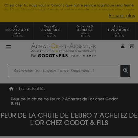
Chers clients, nous vous informons que notre service logistique sera fermé
du 10 au 28 août inclus. Pendant cette période, notre service client reste
à votre disposition tout l'été. Vous pouvez nous joindre du lundi au
En voir plus
vendredi, de 9h30 à 18h, pour toute demande d'information.
Nous vous remercions de votre compréhension et vous souhaitons un
Or
Once d’or
Once d’or $
Argent
excellent été.
120 777.49 €
3 756.60 €
4 343.23
1 767.809 €
€/KG
€/OZ
$/OZ
€/KG
0.00 %
0.00 %
0.00 %
0.00 %
Mon 
m
Les actualités
Peur de la chute de l'euro ? Achetez de l'or chez Godot
& Fils
PEUR DE LA CHUTE DE L'EURO ? ACHETEZ DE
L'OR CHEZ GODOT & FILS