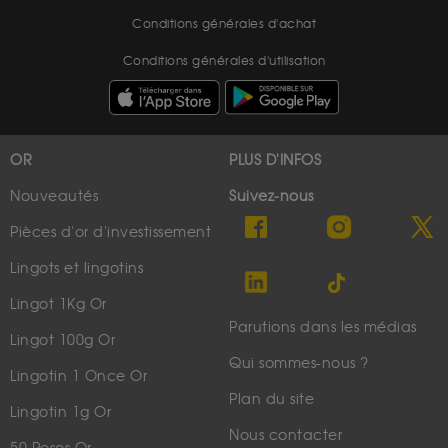
Conditions générales d'achat
Conditions générales d'utilisation
OR
PLUS D'INFOS
Nouveautés
Suivez-nous
Pièces d'or d'investissement
Lingots et lingotins
Lingot 1Kg Or
Parutions dans les médias
Lingot 100g Or
Qui sommes-nous ?
Lingotin 1 Once Or
Plan du site
Lingotin 1g Or
Nous contacter