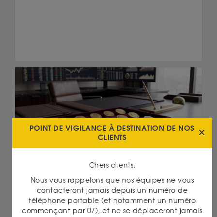
POINT DE VIGILANCE À DESTINATION DE NOS
CLIENTS
Or
07/05/2026 18:30
Chers clients,
FAUT-IL DIVERSIFIER SES INVESTISSEMENTS DANS
L’OR PHYSIQUE OU DANS LA CRYPTOMONNAIE ?
Nous vous rappelons que nos équipes ne vous
contacteront jamais depuis un numéro de
Lire la suite
téléphone portable (et notamment un numéro
commençant par 07), et ne se déplaceront jamais