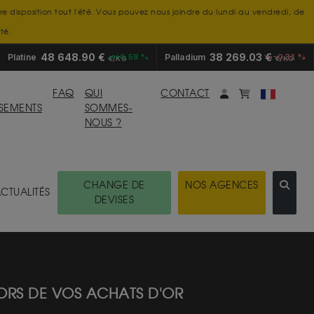
tre disposition tout l'été. Vous pouvez nous joindre du lundi au vendredi, de
té.
48 648.90 €
38 269.03 €
Platine
+0.58 %
Palladium
-0.31 %
€/KG
€/KG
Mon compte
monpanier
FAQ
QUI
CONTACT
SSEMENTS
SOMMES-
NOUS ?
CHANGE DE
NOS AGENCES
CTUALITÉS
DEVISES
LORS DE VOS ACHATS D'OR