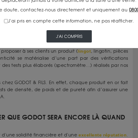
déplaceront jamais à votre domicile à la suite d'une vente.
as pénalisante en soi et ne remet nullement en cause la
e doute, contactez-nous directement et uniquement au
080
moins y avoir quelques contraintes notamment concernant
J'ai pris en compte cette information, ne pas réafficher.
J'AI COMPRIS
TICITÉ DE L’OR QUE L’ON REVEND ?
proposer à ses clients un produit (
lingot
, lingotin, pièces
ticité se matérialise d’une part par des vérifications
des tests plus élaborés (spectromètre…) réalisés par nos
 chez GODOT & FILS. En effet, chaque produit en or fait
sts de densité, de poids et de pureté afin d’assurer une
MA.
ER QUE GODOT SERA ENCORE LÀ QUAND
t d'une solidité financière et d'une
excellente réputation
.