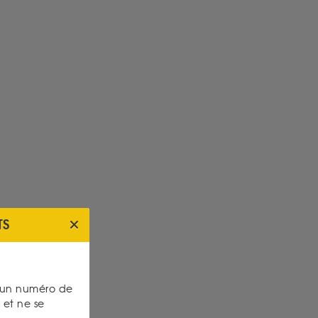
TS
s un numéro de
et ne se