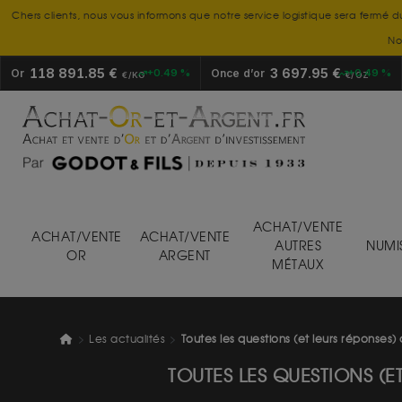
Chers clients, nous vous informons que notre service logistique sera fermé d
No
118 891.85 €
3 697.95 €
Or
+0.49 %
Once d’or
+0.49 %
€/KG
€/OZ
ACHAT/VENTE
ACHAT/VENTE
ACHAT/VENTE
AUTRES
NUMI
OR
ARGENT
MÉTAUX
Les actualités
Toutes les questions (et leurs réponses)
TOUTES LES QUESTIONS (