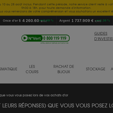
u 10 au 28 août inclus. Pendant cette période, notre service client reste à vo
9h30 à 18h, pour toute demande d'information.
us vous remercions de votre compréhension et vous souhaitons un excellent é
4 260.60
1 737.909 €
Once d’or $
+0.49 %
Argent
+1.26 %
$/OZ
€/KG
GUIDES
D'INVESTI
LES
RACHAT DE
SMATIQUE
STOCKAGE
A
COURS
BIJOUX
 que vous vous posez lors de vos achats d'or
ET LEURS RÉPONSES) QUE VOUS VOUS POSEZ 