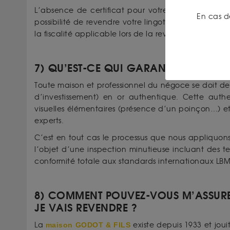
L’absence de certificat pour votre lingot n’est p
En cas d
possibilité de revendre votre lingot. Il peut néan
la fiscalité applicable lors de la revente du lingot.
7) QU’EST-CE QUI GARANTIT L’AUTHEN
Toute maison et professionnel du négoce se doit de 
d’investissement) en or authentique. Cette authen
visuelles élémentaires (présence d’un poinçon…) et 
experts.
C’est en tout cas le processus que nous appliquons
l’objet d’une inspection minutieuse incluant des te
conformité totale aux standards internationaux LB
8) COMMENT POUVEZ-VOUS M’ASSUR
JE VAIS REVENDRE ?
La
maison GODOT & FILS
existe depuis 1933 et joui