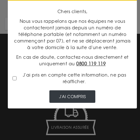
Chers clients,
Nous vous rappelons que nos équipes ne vous
ARTICLES PLUS ANCIENS
contacteront jamais depuis un numéro de
téléphone portable (et notamment un numéro
commençant par 07), et ne se déplaceront jamais
à votre domicile à la suite d'une vente.
En cas de doute, contactez-nous directement et
uniquement au
0800 119 119
J'ai pris en compte cette information, ne pas
PAIEMENT SECURISÉ
réafficher.
J'AI COMPRIS
LIVRAISON ASSURÉE