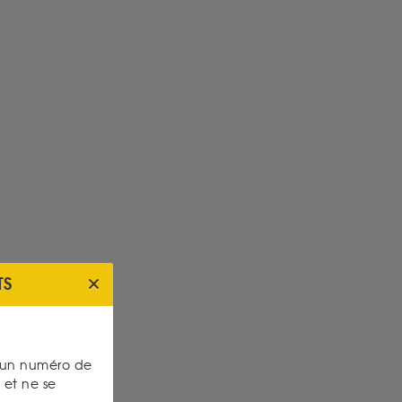
TS
s un numéro de
et ne se