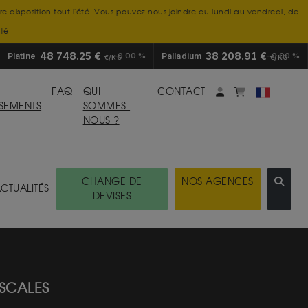
tre disposition tout l'été. Vous pouvez nous joindre du lundi au vendredi, de
té.
48 748.25 €
38 208.91 €
Platine
0.00 %
Palladium
0.00 %
€/KG
€/KG
Mon compte
monpanier
FAQ
QUI
CONTACT
SSEMENTS
SOMMES-
NOUS ?
CHANGE DE
NOS AGENCES
CTUALITÉS
DEVISES
ISCALES