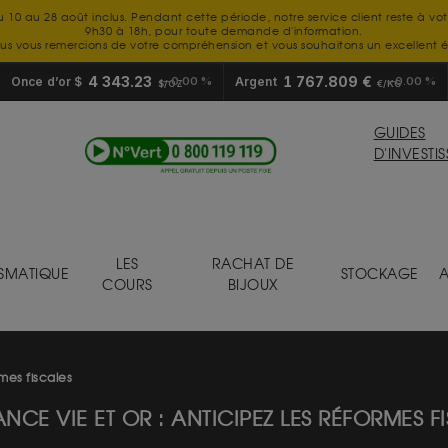
u 10 au 28 août inclus. Pendant cette période, notre service client reste à vo
9h30 à 18h, pour toute demande d'information.
us vous remercions de votre compréhension et vous souhaitons un excellent é
4 343.23
1 767.809 €
Once d’or $
0.00 %
Argent
0.00 %
$/OZ
€/KG
GUIDES
D'INVESTI
LES
RACHAT DE
SMATIQUE
STOCKAGE
A
COURS
BIJOUX
mes fiscales
NCE VIE ET OR : ANTICIPEZ LES RÉFORMES F