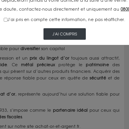
déplaceront jamais à votre domicile à la suite d'une vente.
votre
patrimoine
, l’or propose des options adaptées à
e doute, contactez-nous directement et uniquement au
080
J'ai pris en compte cette information, ne pas réafficher.
tituer un patrimoine solide
des investisseurs
J'AI COMPRIS
à long terme
ible pour
diversifier
son capital
ression et un
prix du lingot d’or
toujours aussi attractif,
lide
. Ce
métal précieux
protège le
patrimoine
des
 qui pèsent sur d’autres produits financiers. Acquérir des
une réponse fiable pour ceux en quête de
sécurité
et de
at d’or
, représente aujourd’hui une solution fiable pour
1933, s’impose comme le
partenaire idéal
pour ceux qui
des fiscales
.
t sur notre site achat-or-et-argent.fr.