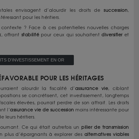
ales envisagent d’alourdir les droits de
succession
,
ressant pour les héritiers.
ontexte ? Face à ces potentielles nouvelles charges
x
, offrant
stabilité
pour ceux qui souhaitent
diversifier
et
TS D'INVESTISSEMENT EN OR
ÉFAVORABLE POUR LES HÉRITAGES
aient alourdir la fiscalité d’
assurance vie
, ciblant
ropositions se concrétisent, cet investissement, longtemps
scales élevées, pourrait perdre de son attrait. Les droits
nt l’
assurance vie de succession
moins intéressante pour
 leurs héritiers.
ournant. Ce qui était autrefois un
pilier de transmission
en plus d’épargnants à explorer des
alternatives viables