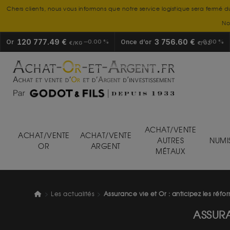
Chers clients, nous vous informons que notre service logistique sera fermé d
No
120 777.49 €
3 756.60 €
Or
0.00 %
Once d’or
0.00 %
€/KG
€/OZ
ACHAT/VENTE
ACHAT/VENTE
ACHAT/VENTE
AUTRES
NUMI
OR
ARGENT
MÉTAUX
Les actualités
Assurance vie et Or : anticipez les réfor
ASSURA