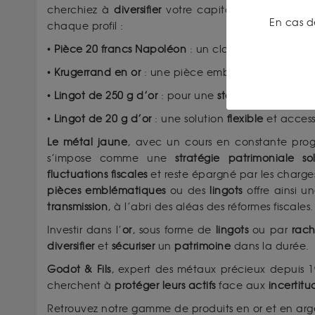
cherchiez à
diversifier
votre capital ou à
sécuriser
En cas d
chaque profil :
•
Pièce 20 francs Napoléon
: un classique pour cons
•
Krugerrand en or
: une pièce emblématique prisée 
•
Lingot de 250 g d’or
: pour une
stabilité de valeur
•
Lingot de 20 g d’or
: une solution
flexible
et access
Le métal jaune
, avec un cours en constante prog
s’impose comme une
stratégie patrimoniale so
fluctuations fiscales
et reste épargné par les charges
pièces emblématiques
ou des
lingots
offre ainsi 
transmission
, à l’abri des aléas des réformes fiscales.
Investir dans l’
or
, sous forme de
lingots
ou par
rach
diversifier
et
sécuriser
un
patrimoine
dans la durée.
Godot & Fils
, expert des métaux précieux depuis 
cherchent à
protéger leurs actifs
face aux
incertitu
Retrouvez notre gamme de produits en or et en argen