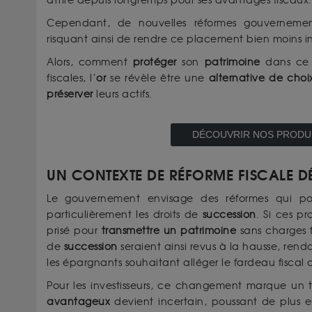
attire depuis longtemps pour ses avantages fiscaux.
Cependant, de nouvelles réformes gouvernement
risquant ainsi de rendre ce placement bien moins inté
Alors, comment
protéger
son
patrimoine
dans ce c
fiscales, l’
or
se révèle être une
alternative de choi
préserver
leurs actifs.
DÉCOUVRIR NOS PRODUI
UN CONTEXTE DE RÉFORME FISCALE D
Le gouvernement envisage des réformes qui pourr
particulièrement les droits de
succession
. Si ces p
prisé pour
transmettre un patrimoine
sans charges fi
de
succession
seraient ainsi revus à la hausse, renda
les épargnants souhaitant alléger le fardeau fiscal de
Pour les investisseurs, ce changement marque un t
avantageux
devient incertain, poussant de plus 