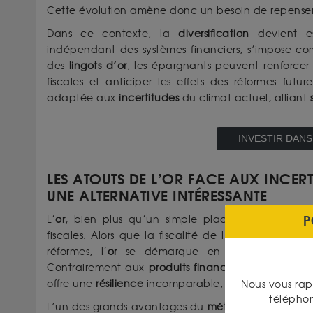
Cette évolution amène donc un besoin de repenser
Dans ce contexte, la
diversification
devient ess
indépendant des systèmes financiers, s’impose 
des
lingots d’or
, les épargnants peuvent renforcer
fiscales et anticiper les effets des réformes futu
adaptée aux
incertitudes
du climat actuel, alliant
INVESTIR DANS
LES ATOUTS DE L’OR FACE AUX INCERT
UNE ALTERNATIVE INTÉRESSANTE
P
L’
or
, bien plus qu’un simple placement, représe
fiscales. Alors que la fiscalité de l’
assurance vie d
réformes, l’
or
se démarque en offrant
stabilité
Contrairement aux
produits financiers
traditionnels
offre une
résilience
incomparable, garantissant un
Nous vous rap
télépho
L’un des grands avantages du
métal jaune
réside d