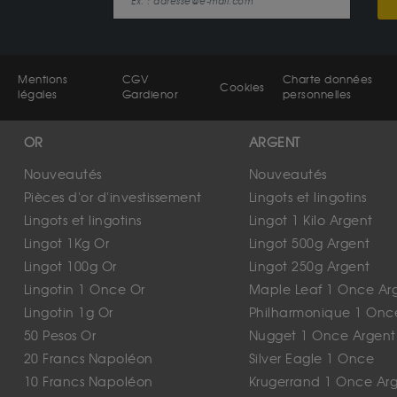
Mentions
CGV
Charte données
Cookies
légales
Gardienor
personnelles
OR
ARGENT
Nouveautés
Nouveautés
Pièces d'or d'investissement
Lingots et lingotins
Lingots et lingotins
Lingot 1 Kilo Argent
Lingot 1Kg Or
Lingot 500g Argent
Lingot 100g Or
Lingot 250g Argent
Lingotin 1 Once Or
Maple Leaf 1 Once Ar
Lingotin 1g Or
Philharmonique 1 Onc
50 Pesos Or
Nugget 1 Once Argent
20 Francs Napoléon
Silver Eagle 1 Once
10 Francs Napoléon
Krugerrand 1 Once Ar