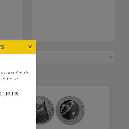
TS
s un numéro de
et ne se
COUP DE COEUR
0 119 119