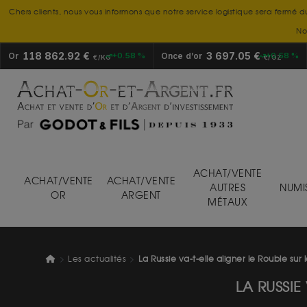
Chers clients, nous vous informons que notre service logistique sera fermé d
No
118 862.92 €
3 697.05 €
Or
+0.58 %
Once d’or
+0.58 %
€/KG
€/OZ
ACHAT/VENTE
ACHAT/VENTE
ACHAT/VENTE
AUTRES
NUMI
OR
ARGENT
MÉTAUX
Les actualités
La Russie va-t-elle aligner le Rouble sur 
LA RUSSIE