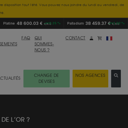
tre disposition tout l'été. Vous pouvez nous joindre du lundi au vendredi, de
té.
48 600.03 €
38 459.37 €
Platine
+0.25 %
Palladium
+1.02 %
€/KG
€/KG
Mon compte
monpanier
FAQ
QUI
CONTACT
SSEMENTS
SOMMES-
NOUS ?
CHANGE DE
NOS AGENCES
CTUALITÉS
DEVISES
 DE L’OR ?