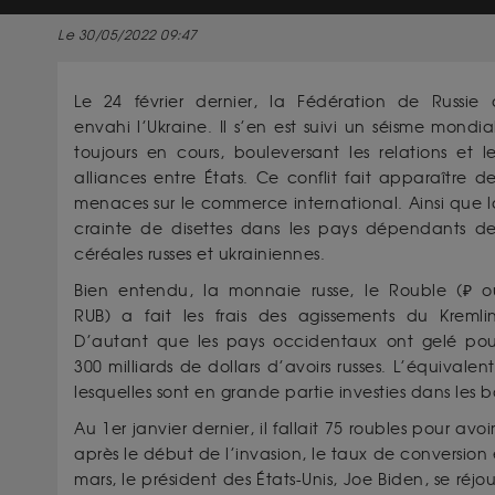
Le 30/05/2022 09:47
Le 24 février dernier, la Fédération de Russie 
envahi l’Ukraine. Il s’en est suivi un séisme mondia
toujours en cours, bouleversant les relations et le
alliances entre États. Ce conflit fait apparaître d
menaces sur le commerce international. Ainsi que l
crainte de disettes dans les pays dépendants de
céréales russes et ukrainiennes.
Bien entendu, la monnaie russe, le Rouble (₽ o
RUB) a fait les frais des agissements du Kremlin
D’autant que les pays occidentaux ont gelé pou
300 milliards de dollars d’avoirs russes. L’équival
lesquelles sont en grande partie investies dans les 
Au 1er janvier dernier, il fallait 75 roubles pour avo
après le début de l’invasion, le taux de conversion 
mars, le président des États-Unis, Joe Biden, se réjo