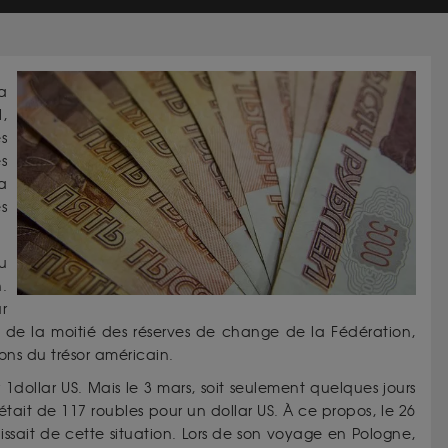
a
l,
s
es
a
s
u
.
r
ent de la moitié des réserves de change de la Fédération,
bons du trésor américain.
ir 1dollar US. Mais le 3 mars, soit seulement quelques jours
était de 117 roubles pour un dollar US. À ce propos, le 26
uissait de cette situation. Lors de son voyage en Pologne,