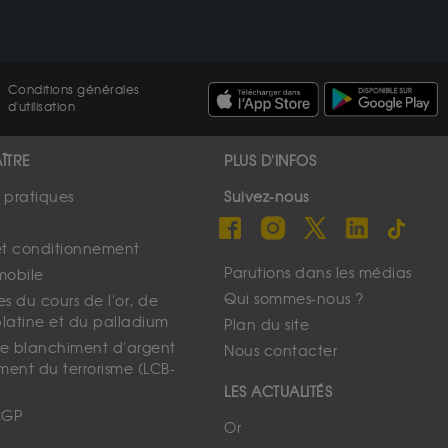
Conditions générales
d'utilisation
ÎTRE
PLUS D'INFOS
s pratiques
Suivez-nous
et conditionnement
Parutions dans les médias
mobile
Qui sommes-nous ?
s du cours de l'or, de
platine et du palladium
Plan du site
 le blanchiment d'argent
Nous contacter
ment du terrorisme (LCB-
LES ACTUALITÉS
CGP
Or