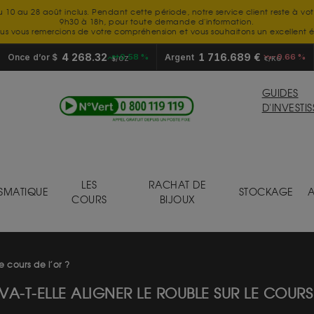
u 10 au 28 août inclus. Pendant cette période, notre service client reste à vo
9h30 à 18h, pour toute demande d'information.
us vous remercions de votre compréhension et vous souhaitons un excellent é
4 268.32
1 716.689 €
Once d’or $
+0.58 %
Argent
-0.66 %
$/OZ
€/KG
GUIDES
D'INVESTI
LES
RACHAT DE
SMATIQUE
STOCKAGE
A
COURS
BIJOUX
le cours de l’or ?
 VA-T-ELLE ALIGNER LE ROUBLE SUR LE COURS