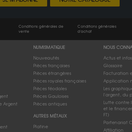
JE M'ABONNE
NOTRE CATALOGUE
Conditions générales de
Conditions générales
vente
d'achat
NUMISMATIQUE
NOUS CONNA
Nouveautés
Actus et info
Pièces françaises
Glossaire
Pièces étrangères
Facturation 
Pièces royales françaises
Application 
Pièces féodales
Les graphique
l'argent, du 
gent
Pièces Gauloises
Lutte contre
e Argent
Pièces antiques
et le finance
FT)
AUTRES MÉTAUX
Partenariat 
Platine
gent
Affiliation