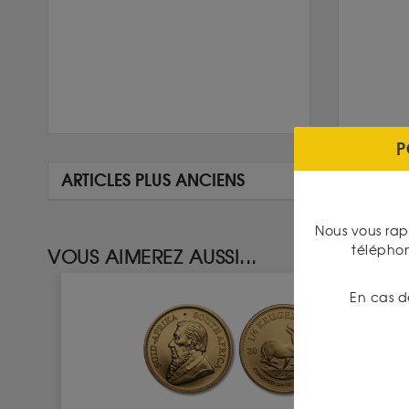
P
ARTICLES PLUS ANCIENS
Nous vous rap
télépho
VOUS AIMEREZ AUSSI...
En cas d