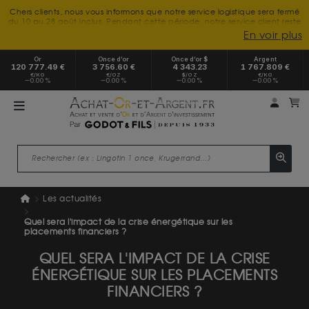
Chers clients, nous vous informons que notre service logistique sera fermé
du 10 au 28 août inclus. Pendant cette période, notre service client reste
à votre disposition tout l'été. Vous pouvez nous joindre du lundi au
En voir plus
vendredi, de 9h30 à 18h, pour toute demande d'information.
Nous vous remercions de votre compréhension et vous souhaitons un
Or
Once d’or
Once d’or $
Argent
excellent été.
120 777.49 €
3 756.60 €
4 343.23
1 767.809 €
€/KG
€/OZ
$/OZ
€/KG
0.00 %
0.00 %
0.00 %
0.00 %
Mon 
m
Les actualités
Quel sera l'impact de la crise énergétique sur les
placements financiers ?
QUEL SERA L'IMPACT DE LA CRISE
ÉNERGÉTIQUE SUR LES PLACEMENTS
FINANCIERS ?