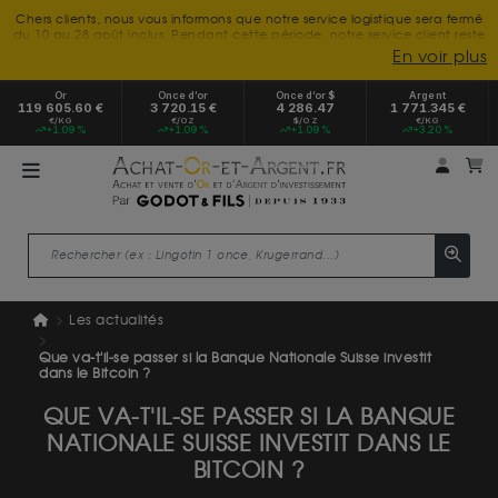
Chers clients, nous vous informons que notre service logistique sera fermé
du 10 au 28 août inclus. Pendant cette période, notre service client reste
à votre disposition tout l'été. Vous pouvez nous joindre du lundi au
En voir plus
vendredi, de 9h30 à 18h, pour toute demande d'information.
Nous vous remercions de votre compréhension et vous souhaitons un
Or
Once d’or
Once d’or $
Argent
excellent été.
119 605.60 €
3 720.15 €
4 286.47
1 771.345 €
€/KG
€/OZ
$/OZ
€/KG
+1.09 %
+1.09 %
+1.09 %
+3.20 %
Mon 
m
Les actualités
Que va-t'il-se passer si la Banque Nationale Suisse investit
dans le Bitcoin ?
QUE VA-T'IL-SE PASSER SI LA BANQUE
NATIONALE SUISSE INVESTIT DANS LE
BITCOIN ?