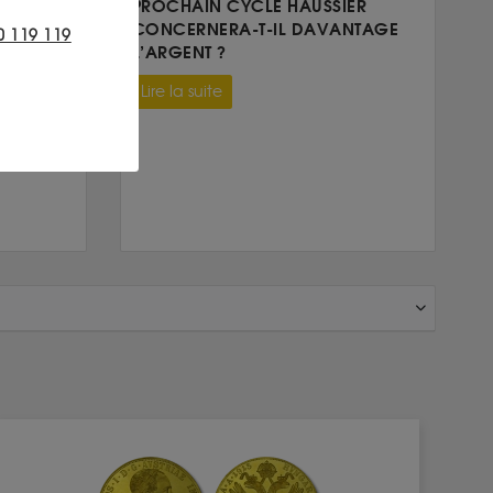
 EN 2026
PROCHAIN CYCLE HAUSSIER
CONCERNERA-T-IL DAVANTAGE
0 119 119
L’ARGENT ?
Lire la suite