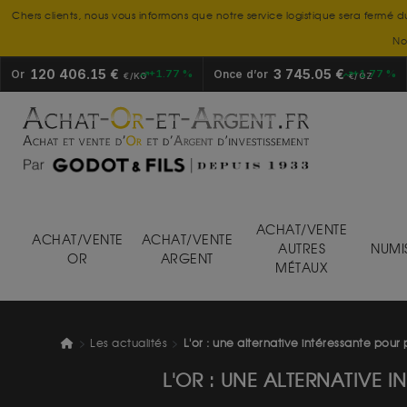
Chers clients, nous vous informons que notre service logistique sera fermé d
No
120 406.15 €
3 745.05 €
Or
+1.77 %
Once d’or
+1.77 %
€/KG
€/OZ
ACHAT/VENTE
ACHAT/VENTE
ACHAT/VENTE
AUTRES
NUMI
OR
ARGENT
MÉTAUX
Les actualités
L'or : une alternative intéressante pour 
L'OR : UNE ALTERNATIVE 