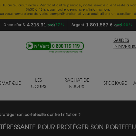
u 10 au 28 août inclus. Pendant cette période, notre service client reste à vo
9h30 à 18h, pour toute demande d'information.
us vous remercions de votre compréhension et vous souhaitons un excellent é
4 315.61
1 801.567 €
Once d’or $
+1.77 %
Argent
+4.96 %
$/OZ
€/KG
GUIDES
D'INVESTI
LES
RACHAT DE
SMATIQUE
STOCKAGE
A
COURS
BIJOUX
protéger son portefeuille contre l'inflation ?
INTÉRESSANTE POUR PROTÉGER SON PORTEFEUI