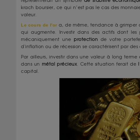
représenterait un symbole
de stabilité économiqu
krach boursier, ce qui n’est pas le cas des monna
valeur.
Le cours de l'or
a, de même, tendance à grimper avec
qui augmente. Investir dans des actifs dont les 
mécaniquement une
protection
de votre portefeu
d'inflation ou de récession se caractérisent par des
Par ailleurs, investir dans une valeur à long ter
dans un
métal précieux
. Cette situation ferait de
l
capital.