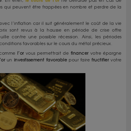
e
. En effet,
le cours de l’or
ne dévalue pas en cas de
ies qui peuvent être frappées en nombre et perdre de la
 l’inflation car il suit généralement le coût de la vie
prix sont revus à la hausse en période de crise offre
ille contre une possible récession. Ainsi, les périodes
 conditions favorables sur le cours du métal précieux.
me comme
l’or
vous permettrait de
financer
votre épargne
’or
un
investissement favorable
pour faire
fructifier
votre