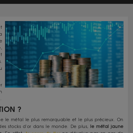
t
a
e
,
t
.
u
r
n
e
.
ATION ?
 le métal le plus remarquable et le plus précieux. On
des stocks d'or dans le monde. De plus,
le métal jaune