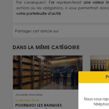
Par conséquent,
l’or
représenterait
une valeur in
actions ou les obligations, il vous permettrait don
votre portefeuille d'actifs
.
Partager cet article sur
DANS LA MÊME CATÉGORIE
P
Actualités financières
Actualités fi
Nous vous rap
06/08/2026 18:30
03/08/2026 
télépho
POURQUOI LES BANQUES
OR ET FE