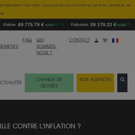
tre disposition tout l'été. Vous pouvez nous joindre du lundi au vendredi, de
té.
49 775.79 €
39 179.22 €
Platine
+2.91 %
Palladium
+2.06 %
€/KG
€/KG
Mon compte
monpanier
FAQ
QUI
CONTACT
SSEMENTS
SOMMES-
NOUS ?
CHANGE DE
NOS AGENCES
CTUALITÉS
DEVISES
LLE CONTRE L'INFLATION ?