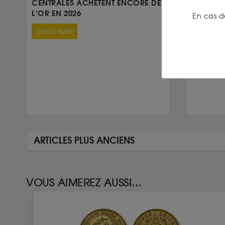
CENTRALES ACHÈTENT ENCORE DE
AMÉRICA
L’OR EN 2026
En cas d
Lire la su
Lire la suite
ARTICLES PLUS ANCIENS
VOUS AIMEREZ AUSSI...