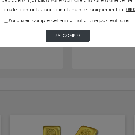
déplaceront jamais à votre domicile à la suite d'une vente.
INS RESTENT DÉCISIFS
DEMANDE D’OR PHYSIQUE
e doute, contactez-nous directement et uniquement au
080
ite
Lire la suite
J'ai pris en compte cette information, ne pas réafficher.
J'AI COMPRIS